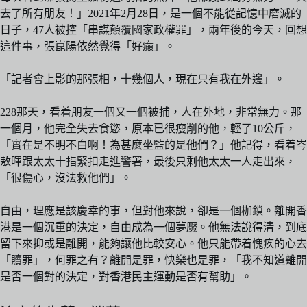
去了所有朋友！」2021年2月28日，是一個不能從記憶中磨滅的
日子，47人被控「串謀顛覆國家政權罪」，兩年後的今天，回想
這件事，張崑陽依然覺得「好癲」。
「記者會上影的那張相，十幾個人，現在只有我在外邊」。
228那天，看着朋友一個又一個被捕，人在外地，非常無力。那
一個月，他完全失去食慾，原本已很瘦削的他，輕了10公斤，
「實在是不明不白啊！為甚麼坐監的是他們？」他記得，看着岑
敖暉跟太太十指緊扣走進警署，最後只剩他太太一人走出來，
「很傷心，沒法救他們」。
自由，理應是該慶幸的事，但對他來說，卻是一個枷鎖。離開香
港是一個沉重的決定，自由成為一個夢魘。他無法說得清，到底
留下來抑或是離開，能夠讓他比較安心。他只能帶着愧疚的心去
「贖罪」，何罪之有？離開是罪，快樂也是罪，「我不知道離開
是否一個對的決定，對香港民主運動是否有幫助」。