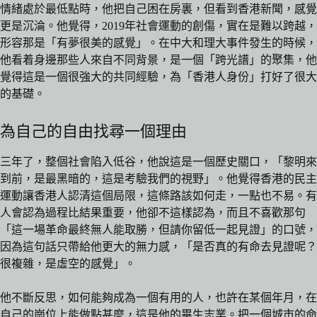
情緒處於最低點時，他把自己困在房裏，但看到香港新聞，感覺
更是沉淪。他覺得，2019年社會運動的創傷，實在是難以跨越，
形容那是「有夢很美的感覺」。在中大和理大事件發生的時候，
他看着身邊那些人來自不同背景，是一個「跨光譜」的聚集，他
覺得這是一個很強大的共同經驗，為「香港人身份」打好了很大
的基礎。
為自己的自由找尋一個理由
三年了，整個社會陷入低谷，他說這是一個歷史關口，「黎明來
到前，是最黑暗的，這是考驗我們的視野」。他覺得香港的民主
運動讓香港人認清這個局限，這條路該如何走，一點也不易。有
人會認為過程比結果重要，他卻不這樣認為，而且不喜歡那句
「這一場革命最終無人能取勝，但請你留低一起見證」的口號，
因為這句話只帶給他更大的無力感，「是否真的有命去見證呢？
很複雜，是虛空的感覺」。
他不斷反思，如何能夠成為一個有用的人，也許在某個年月，在
自己的崗位上能做點甚麼，這是他的畢生志業。把一個城市的命