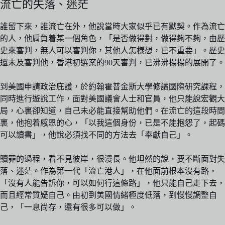
流亡的失落、迷茫
誰留下來，誰流亡在外，他說當時大家似乎已有默契。作為流亡
的人，他肩負着某一個角色，「是否做得對，做得夠不夠，由歷
史來審判，無人可以審判你，其他人怎樣想，已不重要」。歷史
還未及審判他，香港初選案的90天審判，已沸沸揚揚的展開了。
到美國申請政治庇護，於約翰霍普金斯大學修讀國際研究課程，
同時進行遊說工作，面對美國議會人士和官員，他只能說宏觀大
局，心裏卻知道，自己未必能直接幫助他們。在流亡的這段時間
裏，他抱着感恩的心，「以我這個身份，已是不能抱怨了，起碼
可以讀書」，他說必須找不同的方法去「奉獻自己」。
贖罪的過程，看不見彼岸，很漫長。他坦然的說，要不斷面對失
落、迷茫。作為第一代「流亡港人」，在他面前根本沒有路，
「沒有人能告訴你，可以如何行這條路」，他只能自己走下去，
而且經常質疑自己。由初到美國情緒極度低落，到慢慢調整自
己，「一息尚存，還有很多可以做」。