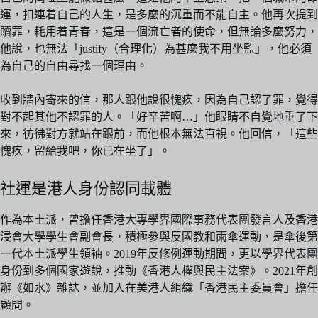
運，扣連着自己的人生，是多麼的沉重而不能自主。他再次提到
贖罪，耗用着青春，這是一個流亡者的使命，但無論多麼努力，
他說，也無法「justify（合理化）為甚麼我不用坐監」，他必須
為自己的自由尋找一個理由。
收到牆內寄來的信，那人跟他說很愧疚，因為自己認了罪，覺得
對不起其他不認罪的人。「好辛苦啊…」他眼睛不自覺地垂了下
來，彷彿對方就站在跟前，而他根本無法直視。他回信，「這些
愧疚，留給我吧，你已在坐了」。
社運是港人身份認同載體
作為本土派，曾擔任香港大專學界國際事務代表團發言人及香港
浸會大學學生會副會長，積極參與反國教和雨傘運動，是傘後第
一代本土派學生領袖。2019年反修例運動期間，更以學界代表團
身份到多個國家遊說，推動《香港人權與民主法案》。2021年創
辦《如水》雜誌，並加入在美港人組織「香港民主委員會」擔任
顧問。