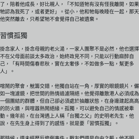
了，陪着他成長，好比親人，「不知道牠有沒有怪我離開，如果
牠認為我死了，或者更好」。從小，他和牠每晚睡在一起，那天
他突然離去，只希望牠不會覺得自己被遺棄。
習慣孤獨
掛念家人，掛念母親的老火湯，一家人團聚不是必然，他也選擇
不在父母面前談太多政治，始終政見不同，只能以行動麻醉自
己，「有時間傷春悲秋，實在太奢侈，不如做多一點，幫更多
人」。
喧鬧的聚會，觥籌交錯，他獨自站在一角，厚實的眼鏡鏡片，儼
如一塊濾鏡，把世間的熱情過濾隔絕。他覺得離散港人必須成為
一個團結的群體，但自己卻必須處於抽離狀態，在身邊建起高高
的防火牆，與喧囂熱鬧絕緣。孤獨，可以避免自己的情感被牽
動。幾年前，在台灣遇上人稱「台獨之父」的史明老先生，他
說，在先生身上得到了的感悟，就是要「習慣孤獨」。
那時候，還未經歷反修例事件，戰友們還是自由之軀，他不明