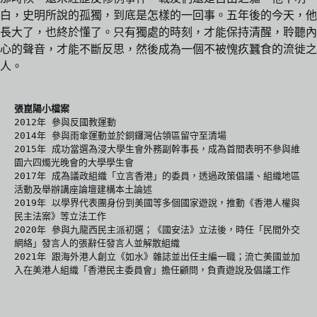
白，史明所說的孤獨，到底是怎樣的一回事。五年後的今天，他
長大了，也終於懂了。只有獨處的時刻，才能保持清醒，聆聽內
心的聲音，才能不斷反思，然後成為一個不被愧疚蠶食的流徙之
人。
張崑陽小檔案
2012年 參與反國教運動

2014年 參與雨傘運動並於銅鑼灣佔領區留守至清場

2015年 成功當選為浸大學生會外務副幹事長，成為首間表明不參與維
園六四燭光晚會的大學學生會

2017年 成為議政組織「立言香港」的委員，透過政策倡議、組織地區
活動及舉辦講座論壇建構本土論述

2019年 以學界代表團身份到美國等多個國家遊說，推動《香港人權與
民主法案》等立法工作

2020年 參與九龍西民主派初選；《國安法》立法後，時任「民間外交
網絡」發言人的張辭任發言人並解散組織

2021年 跟海外港人創立《如水》雜誌並出任主編一職；流亡美國並加
入在美港人組織「香港民主委員會」擔任顧問，負責遊說及倡議工作