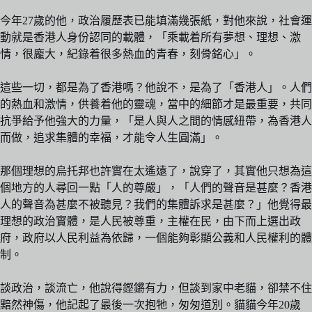
今年27歲的他，政治履歷表已能填滿幾張紙，對他來說，社會運
動就是香港人身份認同的載體，「乘載着所有夢想、理想、激
情，很龐大，紀錄着很多熱血的青春，刻骨銘心」。
這些一切，都是為了香港嗎？他說不，是為了「香港人」。人們
的熱血和激情，供養着他的靈魂，當中的細節才是最重要，共同
抗爭給予他強大的力量，「是人與人之間的情感紐帶，為香港人
而做，追求集體的幸福，才能令人生圓滿」。
那個理想的烏托邦也許實在太遙遠了，說穿了，其實他只想為這
個地方的人尋回一點「人的尊嚴」，「人們的聲音是甚麼？香港
人的聲音為甚麼不被聽見？我們的集體訴求是甚麼？」他覺得最
理想的政治實體，是人民被尊重，主權在民，由下而上選出政
府，政府以人民利益為依歸，一個能夠彰顯公義和人民權利的體
制。
談政治，談流亡，他說得鏗鏘有力，但談到家中老貓，卻禁不住
黯然神傷，他記起了最後一次抱牠，匆匆道別。貓貓今年20歲