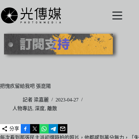
跳
至
主
要
內
容
把愧疚留給我吧 張崑陽
記者 梁嘉麗
2023-04-27
人物專訪
,
深度
,
離散
分享
每次看到那張民主派初選時拍的照片，他都感到萬分無力，「失