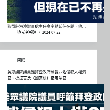
歐盟駐港澳辦事處主任高宇馳卸任在即，他…
追光者報道
2024-07-22
國際
美眾議院議員籲拜登政府制裁27名侵犯人權港
官、檢控官及《國安法》指定法官