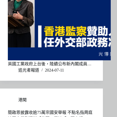
英國工黨政府上台後，陸續公布新內閣成員…
追光者報道
2024-07-11
港聞
簡啟恩披露收逾75萬宗國安舉報 不點名指周庭