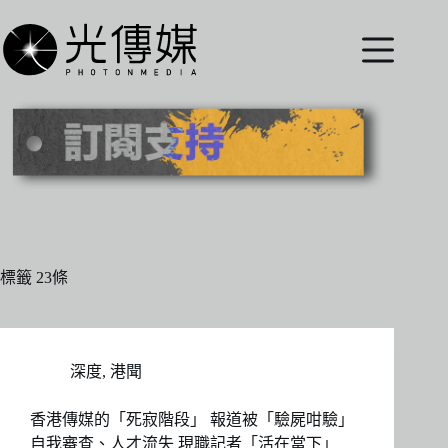
跳
至
主
要
內
容
標籤
23條
深度
,
港聞
香港傳媒的「死寂階段」 報道被「驗屍咁驗」
自我審查、人才流失 現職記者「活在當下」