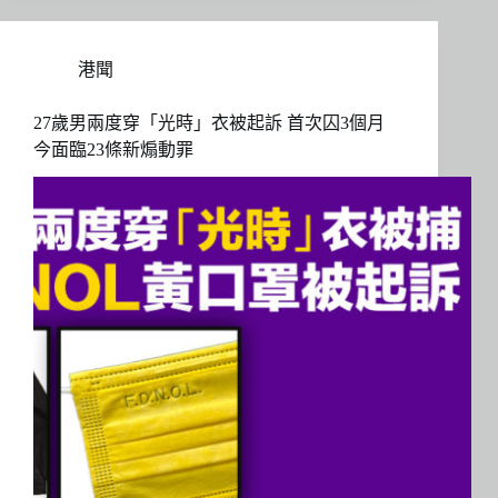
港聞
27歲男兩度穿「光時」衣被起訴 首次囚3個月
今面臨23條新煽動罪