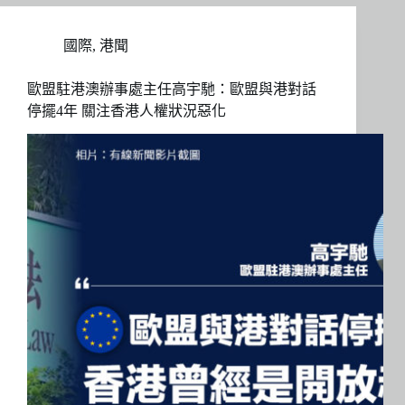
國際
,
港聞
歐盟駐港澳辦事處主任高宇馳：歐盟與港對話
停擺4年 關注香港人權狀況惡化