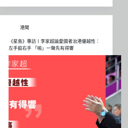
港聞
《星島》專訪〡李家超論愛國者治港優越性：
左手掂右手 「啪」一聲先有得響