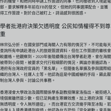
作的機會。和她同時申請工作簽證的同事，也同樣收到入境處電
郵，要求解釋多年前在FB的發文，但她的同事選擇配合，並獲
得工作簽證。對於自己被盯上，詩涵感到很困惑。
學者批港府決策欠透明度 公民知情權得不到尊
重
林宗弘分折，在國安部門或海關人力有限的情況下，不可能每天
查詢所有申請赴港台人的旅遊簽證資料，但在工作簽證的審核會
較嚴格。他觀察到，2020年後陸續傳出台灣學者赴港，會在海關
被帶到小房間，被要求交代行程細節的情況，輿論亦普遍認為，
港府有台灣政府官員的「黑名單」。但隨後名單擴及參與國際組
織的台灣人、社運人士等。他認為這是中國威嚇的手段，籍此壓
制台灣人參與、討論公共事務。
香港浸會大學政治及國際關係學系副教授陳家洛指出，被拒絕入
境個案雖然是少數，但已足夠產生寒蟬效應，加上港府決策「毫
無透明度，令人無所適從」。而台港官方交流幾乎降至冰點，若
台灣人入境香港遇到麻煩，他認為台方恐怕「完全被動，束手無