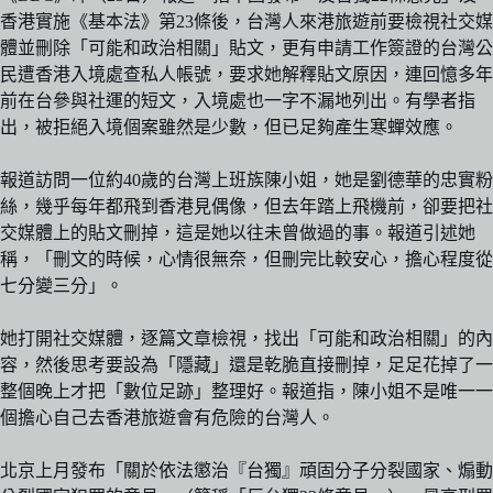
香港實施《基本法》第23條後，台灣人來港旅遊前要檢視社交媒
體並刪除「可能和政治相關」貼文，更有申請工作簽證的台灣公
民遭香港入境處查私人帳號，要求她解釋貼文原因，連回憶多年
前在台參與社運的短文，入境處也一字不漏地列出。有學者指
出，被拒絕入境個案雖然是少數，但已足夠產生寒蟬效應。
報道訪問一位約40歲的台灣上班族陳小姐，她是劉德華的忠實粉
絲，幾乎每年都飛到香港見偶像，但去年踏上飛機前，卻要把社
交媒體上的貼文刪掉，這是她以往未曾做過的事。報道引述她
稱，「刪文的時候，心情很無奈，但刪完比較安心，擔心程度從
七分變三分」。
她打開社交媒體，逐篇文章檢視，找出「可能和政治相關」的內
容，然後思考要設為「隱藏」還是乾脆直接刪掉，足足花掉了一
整個晚上才把「數位足跡」整理好。報道指，陳小姐不是唯一一
個擔心自己去香港旅遊會有危險的台灣人。
北京上月發布「關於依法懲治『台獨』頑固分子分裂國家、煽動