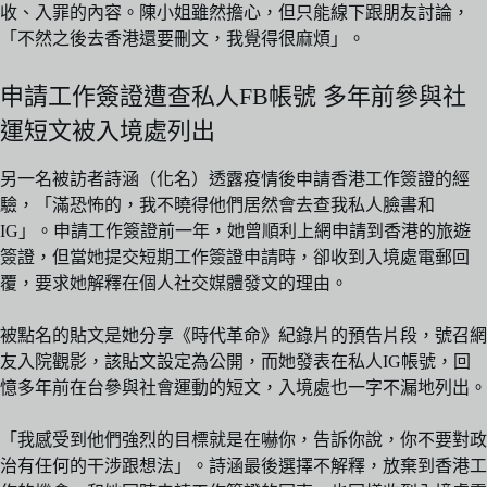
收、入罪的內容。陳小姐雖然擔心，但只能線下跟朋友討論，
「不然之後去香港還要刪文，我覺得很麻煩」。
申請工作簽證遭查私人FB帳號 多年前參與社
運短文被入境處列出
另一名被訪者詩涵（化名）透露疫情後申請香港工作簽證的經
驗，「滿恐怖的，我不曉得他們居然會去查我私人臉書和
IG」。申請工作簽證前一年，她曾順利上網申請到香港的旅遊
簽證，但當她提交短期工作簽證申請時，卻收到入境處電郵回
覆，要求她解釋在個人社交媒體發文的理由。
被點名的貼文是她分享《時代革命》紀錄片的預告片段，號召網
友入院觀影，該貼文設定為公開，而她發表在私人IG帳號，回
憶多年前在台參與社會運動的短文，入境處也一字不漏地列出。
「我感受到他們強烈的目標就是在嚇你，告訴你說，你不要對政
治有任何的干涉跟想法」。詩涵最後選擇不解釋，放棄到香港工