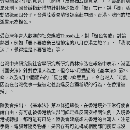
分裂國家犯罪的意見」（簡稱「反台獨22條意見」），最高刑罰
是死刑。國台辦指新措施針對極少數涉「獨」言行、謀「獨」活
動猖獗頑固分子。台灣陸委會隨後調高赴中國、香港、澳門的旅
遊警示為橙色。
受台灣年青人歡迎的社交媒體Threads上，對「橙色警戒」討論
熱烈，例如「要不要放棄已經排定的八月香港之旅？」、「我取
消了，覺得還是不要冒險」等。
台灣中央研究院社會學研究所研究員林宗弘在報道中表示，港區
《國安法》針對香港人為主，但今年3月通過的《基本法》第23
條，以及6月中國頒布的「反台獨22條意見」，令台灣人「可能
因為在台灣從事一些被定義為違反台獨新規的行為，在香港被
捕」。
陸委會指出，《基本法》第23條通過後，在香港境外正常行使言
論自由，有可能被香港執法部門認定違反國安相關法例，入境香
港或轉機，都可能有風險。陸委會建議想去香港的台灣人，注意
手機、電腦等隨身物品，是否存有可能構成相關部門搜查或沒