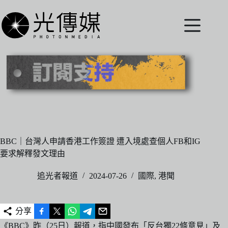
跳
至
主
要
內
容
BBC｜台灣人申請香港工作簽證 遭入境處查個人FB和IG
要求解釋發文理由
追光者報道
2024-07-26
國際
,
港聞
分享
《BBC》昨（25日）報道，指中國發布「反台獨22條意見」及