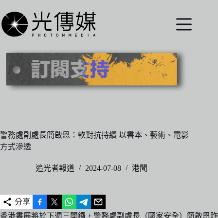
跳
至
主
要
內
容
警務處副處長簡啟恩：軟對抗持續 以書本、藝術、電影
方式滲透
追光者報道
2024-07-08
港聞
分享
香港書展將於下週三開鑼，警務處副處長（國家安全）簡啟恩昨