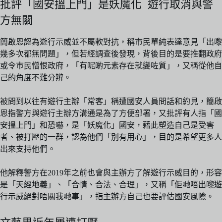
批評「國安搵上門」是妖魔化 遊行取消與警
方無關
簡啟恩認為遊行示威並不屬軟對抗，稱市民單純表達意見「出嚟
幾多次都無問題」，但若經調查後發現，背後目的是要推翻政府
或令巿民憎恨政府，「有呢啲元素存在就變咗質」，又稱從他自
己的角度不難分辨。
被問到以往有遊行主辦「常客」稱遭國安人員問話和約見，簡啟
恩指警方與遊行主辦方溝通是為了方便部署，又批評有人指「國
安搵上門」和恐嚇，是「妖魔化」國安，藉此塑造自己是受害
者、被打壓的一群，認為他們「別有用心」，目的是希望更多人
出來支持他們。
他解釋警方在2019年之前也會與主辦方了解遊行示威目的，形容
是「天經地義」、「合情、合法、合理」，又稱「佢哋唔出嚟遊
行示威絕對唔關我哋事」，指主辦方自己也要評估國安風險。