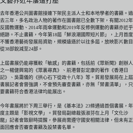
文藝界近年屢遭打壓
去年香港公共圖書館接連下架民主派人士和本地學者的書籍。過
去三年，多名政治人物的著作在圖書館已全數下架，有關2012年
反國教運動、2014年雨傘運動和2019年反修例運動的書籍亦近乎
絕跡。不止書籍，今年第18屆「鮮浪潮國際短片節」，上月首度
不獲香港藝術發展局資助，規模遠遜於以往多屆，放映影片數目
從38部銳減至24部。
上屆書展仍能尋獲較「敏感」的書籍，包括前《眾新聞》創辦人
之一楊健興寫的《眾裏尋真》、前港督彭定康的著作《香港日
記》、吳靄儀的《拱心石下從政十八年》等。貿易發展局在上屆
書展記者會曾強調，不會預先審查書籍，亦無「禁書清單」，只
要書籍符合香港法律均能展出。
今年書展將於下周三舉行，是《基本法》23條通過首個書展，年
度主題是「影視文學」。貿發局副總裁張淑芬在上月「文化沙
龍」記者會致辭時提醒，參展商需遵守國安相關法律，但未有正
面回應會否審查書籍及設禁書名單。