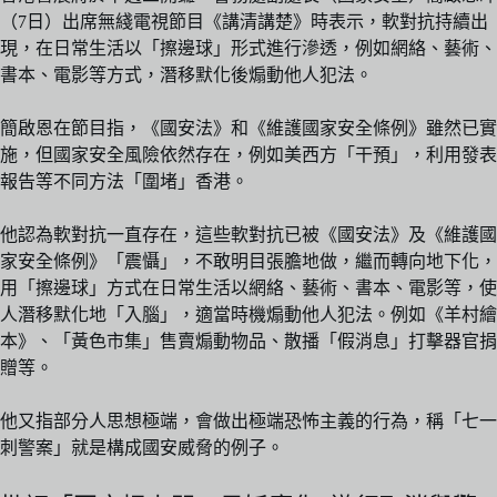
（7日）出席無綫電視節目《講清講楚》時表示，軟對抗持續出
現，在日常生活以「擦邊球」形式進行滲透，例如網絡、藝術、
書本、電影等方式，潛移默化後煽動他人犯法。
簡啟恩在節目指，《國安法》和《維護國家安全條例》雖然已實
施，但國家安全風險依然存在，例如美西方「干預」，利用發表
報告等不同方法「圍堵」香港。
他認為軟對抗一直存在，這些軟對抗已被《國安法》及《維護國
家安全條例》「震懾」，不敢明目張膽地做，繼而轉向地下化，
用「擦邊球」方式在日常生活以網絡、藝術、書本、電影等，使
人潛移默化地「入腦」，適當時機煽動他人犯法。例如《羊村繪
本》、「黃色市集」售賣煽動物品、散播「假消息」打擊器官捐
贈等。
他又指部分人思想極端，會做出極端恐怖主義的行為，稱「七一
刺警案」就是構成國安威脅的例子。