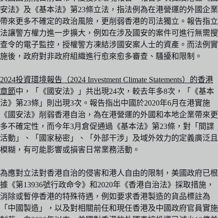
安法》及《基本法》第23條立法，指法例為在港營運的外國企業
帶來更多不確定的政治風險，更削弱香港的司法獨立。報告指立
法讓警方權力進一步擴大，例如在涉及國安的案件可進行無需搜
查令的電子監控，授權警方凍結涉國安案人士的資產。而法例實
施後，政府對非政府組織進行愈來愈多審查、騷擾和限制。
2024投資環境報告（2024 Investment Climate Statements）的香港
章節
中，「《國安法》」共出現24次，較去年多8次，「《基本
法》第23條」則出現3次。報告指出中國於2020年6月在港實施
《國安法》削弱香港自治，為在港營運的外國和本地企業帶來更
多不確定性，而今年3月倉促通過《基本法》第23條，對「間諜
活動」、「國家秘密」、「外部干涉」及域外效力的定義廣泛且
模糊，有可能影響或損害日常業務活動。
為應對立法對香港自治的侵害和港人自由的限制，美國政府已根
據《第13936號行政命令》和2020年《香港自治法》採取措施，
消除或暫停香港的特殊待遇，例如要求香港製造的貨品標註為
「中國製造」，以及對相關前任和現任香港及中國政府官員實施