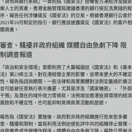
「貨幣與銀行系統」一章則指《國安法》授權警方凍結涉及國安
案人士的資產，香港金融管理局建議香港的銀行按反洗黑錢的程
序，報告任何涉嫌違反《國安法》的交易。根據香港銀行公會於
2021年10月制定的指引，銀行應該披露違反《國安法》的客戶相
關資產。
審查、騷擾非政府組織 媒體自由急劇下降 限
制調查報道
「政治和安全環境」章節則用了大篇幅描述《國安法》和《基本
法》第23條立法，對在港經營企業的影響，並帶來更大的不確定
性。報告指諮詢期間，一些法律和商業團體對法例定義過於廣泛
並可能被任意執行表示擔憂，尤其是涉及「國家機密」、「外部
干預」及潛在的域外效力等條款。法例增加香港投資環境的經濟
風險和不確定性，也可能抑制常規商業活動和旅遊。
報告指《國安法》實施後，政府對非政府組織進行愈來愈多審
查、騷擾和限制。當局利用法例迫使批評中共的組織停止營運、
自我審查或改變運作程序。媒體自由亦急劇下降，導致公眾無法