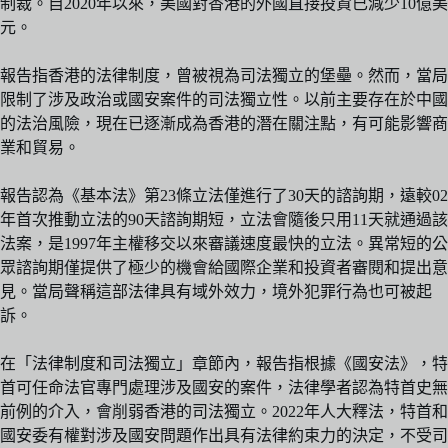
制裁。自2020年以來，美國對香港的外國直接投資已減少10億美
元。
報告指香港的法律制度，曾被視為司法獨立的堡壘。然而，當局
限制了涉及政治或國安案件的司法獨立性。以前主要存在於中國
的法治風險，現在已逐漸成為香港的潛在關注點，有可能影響商
業和貿易。
報告認為《基本法》第23條立法僅進行了30天的諮詢期，遠較02
年首次推動立法的90天諮詢期短，立法會隨後只用11天就通過該
法案，是1997年主權移交以來審議速度最快的立法。異常短的公
眾諮詢期僅提供了極少的機會給國際企業和投資者審閱和提出意
見。當局聲稱這部法律具有域外效力，境外犯罪行為也可被起
訴。
在「法律制度和司法獨立」章節內，報告指根據《國安法》，特
首可任命法官專門處理涉及國安的案件，法律學者認為特首史無
前例的介入，會削弱香港的司法獨立。2022年人大釋法，特首和
國安委有權對涉及國安問題作出具有法律約束力的決定，不受司