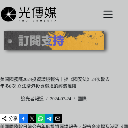
跳
至
主
要
內
容
美國國務院2024投資環境報告｜提《國安法》24次較去
年多8次 立法增港投資環境的經濟風險
追光者報道
2024-07-24
國際
分享
美國國務院日前公布年度投資環境報告，報告多次提及港區《國