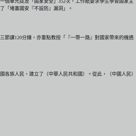
一個單元提及「國家安全」352次，工作紙要求學生學習國家主
為了「堵塞國安『不設防』漏洞」。
節課120分鐘，亦重點教授「『一帶一路』對國家帶來的機遇
國各族人民，建立了（中華人民共和國）。從此，（中國人民）