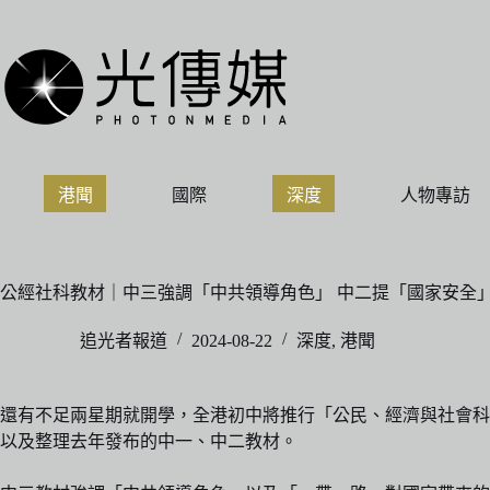
跳
至
主
要
內
容
港聞
國際
深度
人物專訪
公經社科教材｜中三強調「中共領導角色」 中二提「國家安全」3
追光者報道
2024-08-22
深度
,
港聞
還有不足兩星期就開學，全港初中將推行「公民、經濟與社會科
以及整理去年發布的中一、中二教材。