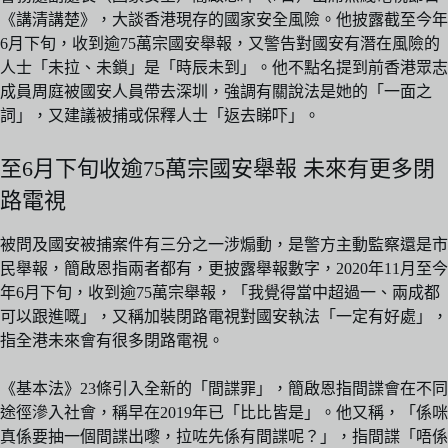
《講清講楚》，大談香港現存的國家安全風險。他披露截至今年
6月下旬，收到逾75萬宗國安舉報，又警告對國安有潛在風險的
人士「未拉、未鎖」是「時辰未到」。他不點名提到前香港眾志
成員周庭被國安人員帶去深圳，強調有關說法是她的「一面之
詞」，又建議被捕或保釋人士「返去睇吓」。
至6月下旬收逾75萬宗國安舉報 未來有更多閉
路電視
被問及國安被捕案件有三分之一涉煽動，是警方主動監察還是市
民舉報，簡啟恩指兩者都有，更披露舉報數字，2020年11月至今
年6月下旬，收到逾75萬宗舉報，「我覺得當中超過一、兩成都
可以跟進嘅」，又稱加裝閉路電視對國安執法「一定有好處」，
指全港未來會有很多閉路電視。
《基本法》23條引入全新的「間諜罪」，簡啟恩指間諜會在不同
途徑滲入社會，稱早在2019年已「比比皆是」。他又稱，「係咪
真係要抽一個間諜出嚟，拉咗先係有間諜呢？」，指間諜「唔係