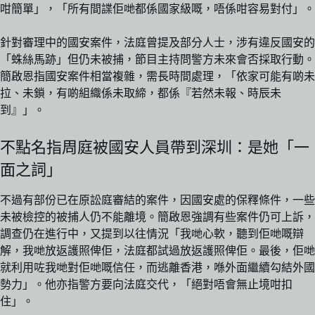
咁簡單」，「所有間諜佢哋都係國家級嘅，唔係咁容易對付」。
針對審理中的國安案件，法庭曾提及部分人士，涉有違反國安的
「蛛絲馬跡」但仍未被捕，節目主持問警方未來會否採取行動。
簡啟恩指國安案件相當複雜，需長時間處理，「依家可能有啲未
拉、未鎖，有啲組織係未取締，都係『若然未報、時辰未
到』」。
不點名指周庭被國安人員帶到深圳：是她「一
面之詞」
不過有部份已在原訟庭審結的案件，因國安處的保釋條件，一些
未被檢控的被捕人仍不能離境。簡啟恩強調有些案件仍可上訴，
調查仍在進行中，又提到以往情況「我哋心軟，聽到佢哋嘅辯
解，我哋放返護照俾佢，法庭都試過放返護照俾佢。最後，佢哋
就利用咗我哋對佢哋嘅信任，而逃離香港，喺外面繼續勾結外國
勢力」。他亦指警方要向法庭交代，「絕對唔會無止境咁扣
住」。