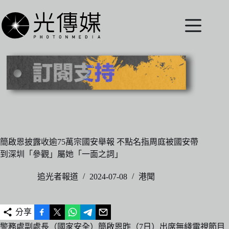
跳
至
主
要
內
容
簡啟恩披露收逾75萬宗國安舉報 不點名指周庭被國安帶
到深圳「參觀」屬她「一面之詞」
追光者報道
2024-07-08
港聞
分享
警務處副處長（國家安全）簡啟恩昨（7日）出席無綫電視節目