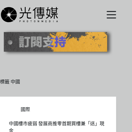
跳
至
主
要
內
容
標籤
中國
國際
中國樓市疲弱 發展商推零首期買樓兼「送」現
金