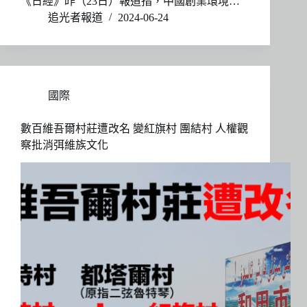
《日經》昨（23日）報道指，中國創業環境…
追光者報道
2024-06-24
國際
數百維吾爾村莊遭改名 變紅旗村 團結村 人權觀
察批消弭維族文化