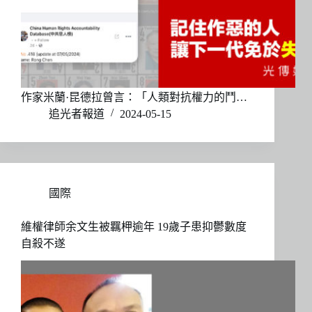
作家米蘭·昆德拉曾言：「人類對抗權力的鬥…
追光者報道
2024-05-15
國際
維權律師余文生被羈柙逾年 19歲子患抑鬱數度
自殺不遂