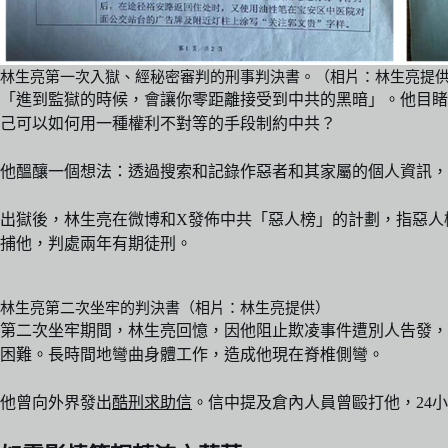
林生亮第一次入獄、經秘密審判的刑事判決書。（相片：林生亮提
「進到監獄的時候，會讓你零距離接受到中共的黑暗」。他目睹
己可以如何用一種權利不對等的手段制約中共？
他醞釀一個想法：透過搜索和記錄作惡者和其家屬的個人資訊，
出獄後，林生亮在微博和X發佈中共「惡人榜」的計劃，指惡人
捕他，判處兩年有期徒刑。
林生亮第二次坐牢的判決書（相片：林生亮提供）
第二次坐牢期間，林生亮回憶，因他阻止欺凌事件遭別人告發，
困難。長時間地彎曲身體工作，造成他現在脊椎側彎。
他曾向外界發出
酷刑求助信
。信中提及倉內人員曾毆打他，24