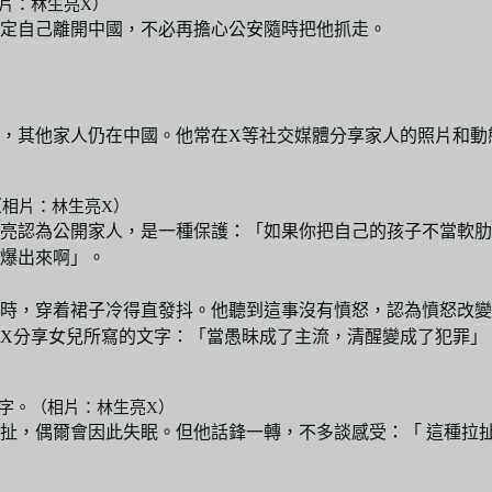
相片：林生亮X）
定自己離開中國，不必再擔心公安隨時把他抓走。
，其他家人仍在中國。他常在X等社交媒體分享家人的照片和動
相片：林生亮X）
亮認為公開家人，是一種保護：「如果你把自己的孩子不當軟肋
爆出來啊」。
小時，穿着裙子冷得直發抖。他聽到這事沒有憤怒，認為憤怒改
X分享女兒所寫的文字：「當愚昧成了主流，清醒變成了犯罪」
字。（相片：林生亮X）
扯，偶爾會因此失眠。但他話鋒一轉，不多談感受：「 這種拉