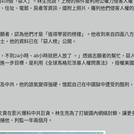
開418個「惡人」。林生亮說，上榜的條件是利用公權力侵害人
、住址、電郵、房產等資訊，還附上照片，羅列他們侵害人權的
的志願者，認為他們才是「值得學習的榜樣」。他收到來自四面八
士，他的資料已在「惡人榜」公開。
，不到24小時、48小時就把人放了 。」透過志願者的幫忙，
進一步目標，是利用《全球馬格尼茨基人權問責法》，授權美國
及中共，他的語氣變得強硬，憶起自己在中國獄中遭受的酷刑，
商郭文貴在影片爆料中共巨貪。林生亮為了打破國內網絡封鎖，讓
捕他，判監一年兩個月。