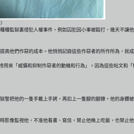
供）
種種監獄裏侵犯人權事件，例如囚犯因小事被毆打、幾天不讓他
提高他們作惡的成本。他悄悄記錄這些作惡者的所作所為，就成
榜用來「威懾和抑制作惡者的動機和行為」。因為這些帖文和「倒
獄警把他的一隻手戴上手銬，再扣上一隻腳的腳鐐。他的身體被
小時影像監視他，不准他看書、寫信，禁止他晚上吃飯，也禁止