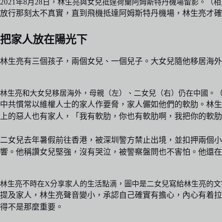
2021年8月28日，林生亮與女兒抵達荷蘭阿姆斯特丹機場留影。（
放行那刻太不真實，直到飛機抵達阿姆斯特丹機場，林生亮才確
把家人放在陽光下
林生亮有三個孩子，兩個女兒、一個兒子。大女兒隨他移居海外
林生亮和大女兒移居海外，母親（左）、二女兒（右）仍在中國。（
中共慣常以維權人士的家人作要脅，家人儼如他們的軟肋。林生
上的惡人也有家人，「我有軟肋，你也有軟肋啊，我把你的軟肋
二女兒去年暑假前往香港，被深圳警方禁止出境，並扣押兩個
響。他稱讚女兒堅強，沒有哭泣，被警察盤問也不害怕。他還在
林生亮不時在X分享家人的生活點滴，圖中是二女兒寫給林生亮的文
提及家人，林生亮聲音變小，承認自己確實有擔心，內心有着拉
得不是那麼重要。