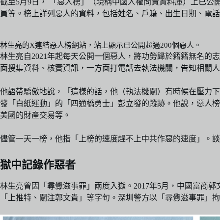
截至5月9日， 「惡人榜」（現稱中國人權問責資料庫）上已公
員等。榜上詳列惡人的資料，包括姓名、戶籍、出生日期、電話
林生亮的X連結惡人榜網站，站上顯示已公開超過200個惡人。
林生亮自2021年起每天公開一個惡人，將功勞歸於籍籍無名
面搜集資料、核實資訊，一方面打電話去執法機關，告知相關人
他語帶驕傲地說，「這樣的話，他（執法機關）有時候在壓力下
發「白紙運動」的「四通橋勇士」彭立發的蹤跡。他說，惡人榜
美國的財產交易等。
儘管一天一榜，他指「上榜的速度趕不上中共作惡的速度」。談
獄中記錄作惡者
林生亮曾因「尋釁滋事罪」兩度入獄。2017年5月，中國富
「上推特、關注郭文貴」等字句。深圳警方以「尋釁滋事罪」拘