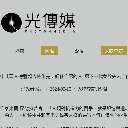
跳
至
主
要
內
容
港聞
國際
深度
人物專訪
中共惡人榜發起人林生亮：記住作惡的人 讓下一代免於失去自
追光者報道
2024-05-15
人物專訪
,
國際
作家米蘭·昆德拉曾言：「人類對抗權力的鬥爭，就是記憶與遺忘的
「惡人」，紀錄中共和其爪牙逼害人權的惡行。流亡海外的林生