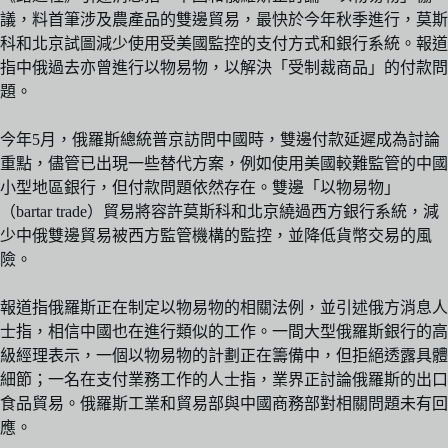
議，料首筆涉及農產品的雙邊貿易，最快於今年秋季進行，莫斯
科和北京試圖減少使用受美國監控的支付方式和銀行系統。報道
指中俄過去亦曾進行以物易物，以解決「受制裁商品」的付款問
題。
今年5月，俄羅斯總統普京訪問中國時，雙邊付款延遲成為討論
重點，儘管已出現一些替代方案，例如使用美國較難監管的中國
小型地區銀行，但付款問題依然存在。雙邊「以物易物」
（bartar trade）貿易將容許莫斯科和北京繞過西方銀行系統，減
少中俄雙邊貿易被西方監管機構的監控，並降低貨幣交易的風
險。
報道指俄羅斯正在制定以物易物的相關法例，並引述俄方消息人
士指，相信中國也在進行類似的工作。一間大型俄羅斯銀行的高
級經理表示，一個以物易物的計劃正在籌備中，但拒絕透露具體
細節；一名在支付業務工作的人士指，業界正討論俄羅斯的出口
食品貿易。俄羅斯工業和貿易部與中國商務部對相關問題未有回
應。