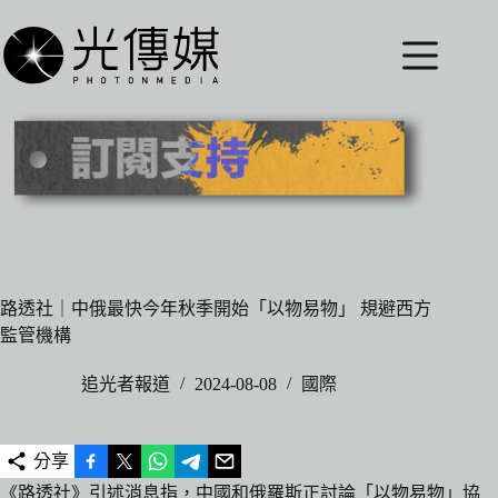
跳
至
主
要
內
容
路透社｜中俄最快今年秋季開始「以物易物」 規避西方
監管機構
追光者報道
2024-08-08
國際
分享
《路透社》引述消息指，中國和俄羅斯正討論「以物易物」協