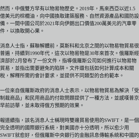
然而，中俄雙方早有以物易物歷史。2019年，馬來西亞以近1.5
億美元的棕櫚油，向中國換取建築服務、自然資源產品和國防設
備。一間中國公司於2021年向伊朗出口價值200萬美元的汽車零
件，以換取開心果。
消息人士指，蘇聯解體前，莫斯科和北京之間的以物易物貿易很
普遍，持續到1990年代，這次以物易物是30年來首次。俄羅斯經
濟部於2月發布了一份文件，指導俄羅斯公司如何進行以物易物
貿易，並指出需要避免的陷阱。文件還包括如何計算成本和關
稅，解釋所需的會計要求，並提供不同類型的合約範本。
一位來自俄羅斯政府的消息人士表示，以物易物貿易為解決「受
制裁商品」和民用商品的付款問題提供了一種方法，並感嘆普京
早前訪華，並未取得俄方預期的效果。
報道續指，該名消息人士稱現時雙邊貿易使用的SWIFT，是一個
完全透明的國際銀行系統，對美國亦十分透明，所以愈少用
SWIFT就愈好，但俄羅斯中央銀行的金融訊息傳輸系統和中國的