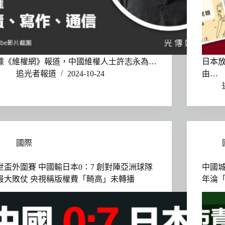
據《維權網》報道，中國維權人士許志永為…
日本
追光者報道
2024-10-24
由…
國際
世盃外圍賽 中國輸日本0：7 創對陣亞洲球隊
中國城
最大敗仗 央視稱版權費「畸高」未轉播
年淪