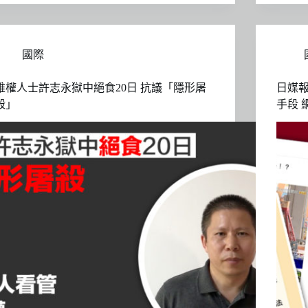
國際
維權人士許志永獄中絕食20日 抗議「隱形屠
日媒
殺」
手段 