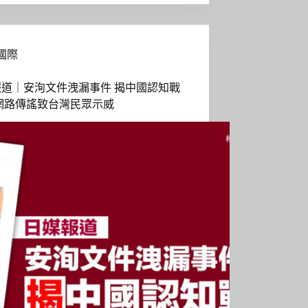
國際
報道｜安洵文件洩漏事件 揭中國認知戰
網路傳謠致台灣民眾示威