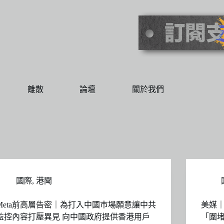
離散
論壇
關於我們
國際
,
港聞
Meta前高層告密｜為打入中國巿場願意讓中共
美媒
監控內容打壓異見 向中國政府提供香港用戶
「圍