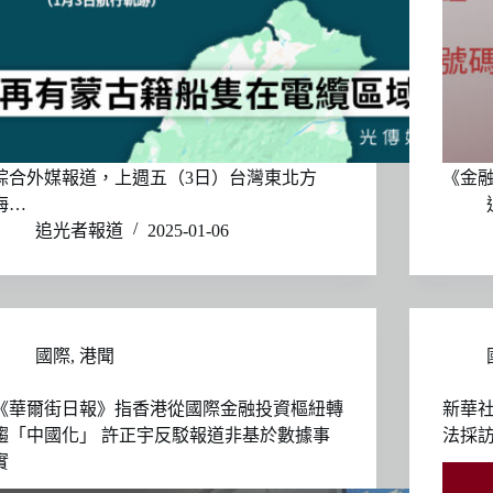
綜合外媒報道，上週五（3日）台灣東北方
《金融
海…
追光者報道
2025-01-06
國際
,
港聞
《華爾街日報》指香港從國際金融投資樞紐轉
新華
趨「中國化」 許正宇反駁報道非基於數據事
法採
實