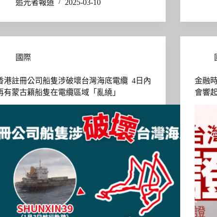
追光者報道
2025-03-10
國際
香港註冊公司船隻涉破壞台灣海底電纜 4日內
金融
再有蒙古籍船隻在電纜區域「亂繞」
會響