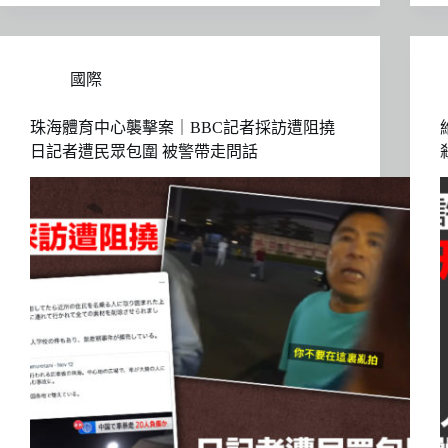
國際
珠海體育中心襲擊案｜BBC記者採訪遭阻撓
日記者遭民眾包圍 被警帶走問話