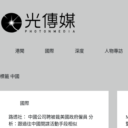
跳
至
主
要
內
容
港聞
國際
深度
人物專訪
標籤
中國
國際
路透社： 中國公司聘被裁美國政府僱員 分
析：跟過往中國間諜活動手段相似