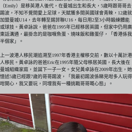
（Emily）是移英港人後代，在曼城出生和長大，5歲時跟哥哥去
踢波，不知不覺間愛上足球，天賦獲多間英國球會青睞，12歲就
加盟曼城U14，去年轉至錫菲聯U16，每日用2至3小時鍛練體能
或球技。黃卓詠說，爸爸在1995年已經移居英國，但家中仍用廣
東話溝通，最掛念的是咖喱魚蛋、燒味飯和雞蛋仔，「香港係我
半個家」。
上一波港人移民潮追溯至1997年香港主權移交前，數以十萬計港
人移民。黃卓詠的爸爸Eric在1995年隨父母移居英國，長大後在
曼城組織家庭，並誕下一子一女。女兒黃卓詠在2009年出生，她
憶述5歲已經跟7歲的哥哥踢波，「我最初踢波係睇見咁多人玩得
咁開心，我又要玩，同埋我有一種挑戰哥哥嘅心態」。