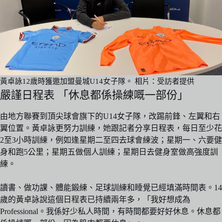
黃卓詠12歲時獲邀加盟曼城U14女子隊。 相片：受訪者提供
嚴謹日程表 「休息都係操練嘅一部份」
由地方聯賽到頂尖球會旗下的U14女子隊，改踢前鋒、左翼和右
翼位置。黃卓詠更努力訓練，她跟記者分享日程表，每日至少花
2至3小時訓練，例如逢星期二至四去球會練波；星期一、六要健
身和跑5公里；星期五做個人訓練；星期日去健身室做高強度訓
練。
讀書、做功課、體能鍛練、足球訓練和睡覺已經填滿時間表。14
歲的黃卓詠說這個日程表已持續兩年多，「我好想成為
Professional。我係好少私人時間，有時間都要好好休息。休息都