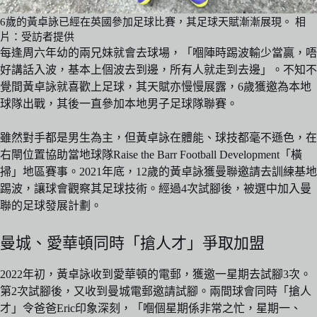
6歲的黃卓詠已經在英國參加足球比賽，其足球天賦漸漸展現。 相
片：受訪者提供
每逢周六年幼的兩兄妹就會去球場，「嗰陣時踢波輸少當贏，唔
好講話入波，基本上個波去到邊，所有人就走到去邊」。不知不
覺間黃卓詠就喜歡上足球，其天賦亦慢慢展露，6歲獲邀為本地
球隊出戰，其後一直參加本地男子足球隊聯賽。
雖然對手都是男生為主，但黃卓詠在體能、球技都毫不遜色，在
右閘位置協助當地球隊Raise the Barr Football Development「橫
掃」地區賽事。2021年底，12歲的黃卓詠獲曼聯邀請去訓練基地
踢波，讓球會觀察其足球技術。經過4次試腳後，被選中加入曼
聯的足球發展計劃。
曼城、愛華頓同時「搶人才」爭取加盟
2022年初，黃卓詠收到愛華頓的電郵，獲邀一星期去試腳3次。
第2次試腳後，又收到曼城電郵邀請試腳。兩間球會同時「搶人
才」令爸爸Eric印象深刻，「嗰個星期係非常之忙，星期一、