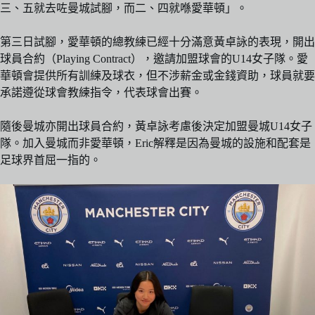
三、五就去咗曼城試腳，而二、四就喺愛華頓」。
第三日試腳，愛華頓的總教練已經十分滿意黃卓詠的表現，開出
球員合約（Playing Contract），邀請加盟球會的U14女子隊。愛
華頓會提供所有訓練及球衣，但不涉薪金或金錢資助，球員就要
承諾遵從球會教練指令，代表球會出賽。
隨後曼城亦開出球員合約，黃卓詠考慮後決定加盟曼城U14女子
隊。加入曼城而非愛華頓，Eric解釋是因為曼城的設施和配套是
足球界首屈一指的。