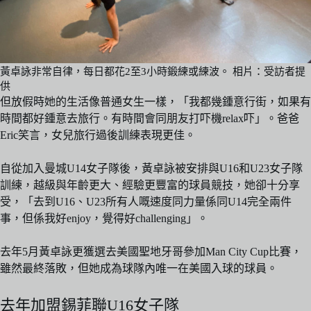
黃卓詠非常自律，每日都花2至3小時鍛練或練波。 相片：受訪者提
供
但放假時她的生活像普通女生一樣，「我都幾鍾意行街，如果有
時間都好鍾意去旅行。有時間會同朋友打吓機relax吓」。爸爸
Eric笑言，女兒旅行過後訓練表現更佳。
自從加入曼城U14女子隊後，黃卓詠被安排與U16和U23女子隊
訓練，越級與年齡更大、經驗更豐富的球員競技，她卻十分享
受，「去到U16、U23所有人嘅速度同力量係同U14完全兩件
事，但係我好enjoy，覺得好challenging」。
去年5月黃卓詠更獲選去美國聖地牙哥參加Man City Cup比賽，
雖然最終落敗，但她成為球隊內唯一在美國入球的球員。
去年加盟錫菲聯U16女子隊