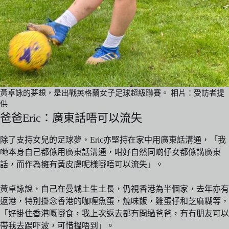
黃卓詠的夢想，是出戰英格蘭女子足球超級聯賽。 相片：受訪者提
供
爸爸Eric：廣東話唔可以流失
除了支持女兒的足球夢，Eric亦堅持在家中用廣東話溝通，「我
哋本身自己都係用廣東話溝通，咁好自然同啲仔女都係講廣東
話，而作為擁有黃皮膚呢樣嘢唔可以流失」。
黃卓詠說，自己在曼城土生土長，仍視香港為半個家，去年亦有
返港，特別掛念香港的咖喱魚蛋，燒味飯，雞蛋仔和芝麻糊等，
「好掛住香港嘅嘢食，我上次返去都有問過爸爸，有冇朋友可以
帶我去踢吓波，可惜搵唔到」。