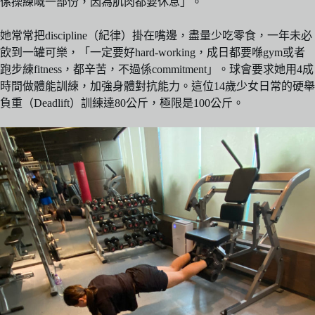
係操練嘅一部份，因為肌肉都要休息」。
她常常把discipline（紀律）掛在嘴邊，盡量少吃零食，一年未必
飲到一罐可樂，「一定要好hard-working，成日都要喺gym或者
跑步練fitness，都辛苦，不過係commitment」。球會要求她用4成
時間做體能訓練，加強身體對抗能力。這位14歲少女日常的硬舉
負重（Deadlift）訓練達80公斤，極限是100公斤。