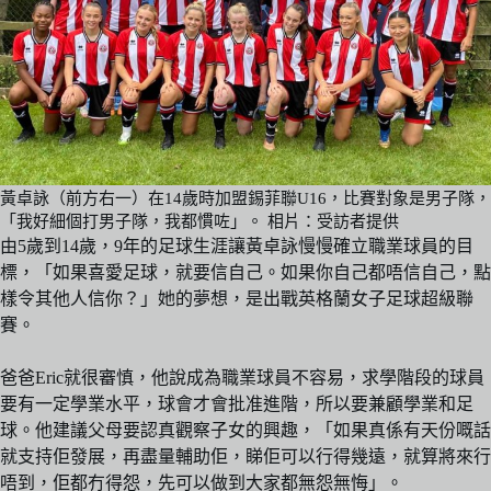
黃卓詠（前方右一）在14歲時加盟錫菲聯U16，比賽對象是男子隊，
「我好細個打男子隊，我都慣咗」。 相片：受訪者提供
由5歲到14歲，9年的足球生涯讓黃卓詠慢慢確立職業球員的目
標，「如果喜愛足球，就要信自己。如果你自己都唔信自己，點
樣令其他人信你？」她的夢想，是出戰英格蘭女子足球超級聯
賽。
爸爸Eric就很審慎，他說成為職業球員不容易，求學階段的球員
要有一定學業水平，球會才會批准進階，所以要兼顧學業和足
球。他建議父母要認真觀察子女的興趣，「如果真係有天份嘅話
就支持佢發展，再盡量輔助佢，睇佢可以行得幾遠，就算將來行
唔到，佢都冇得怨，先可以做到大家都無怨無悔」。