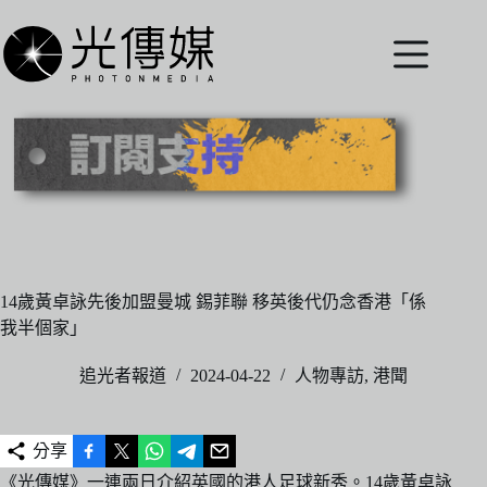
跳
至
主
要
內
容
14歲黃卓詠先後加盟曼城 錫菲聯 移英後代仍念香港「係
我半個家」
追光者報道
2024-04-22
人物專訪
,
港聞
分享
《光傳媒》一連兩日介紹英國的港人足球新秀。14歲黃卓詠