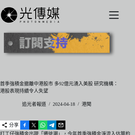
跳
至
主
要
內
容
首季強積金撤離中港股市 多92億元湧入美股 研究機構：
港股表現持續令人失望
追光者報道
2024-04-18
港聞
分享
打工仔強積金出現「遷徙潮」，今年首季強積金淨流入估算約