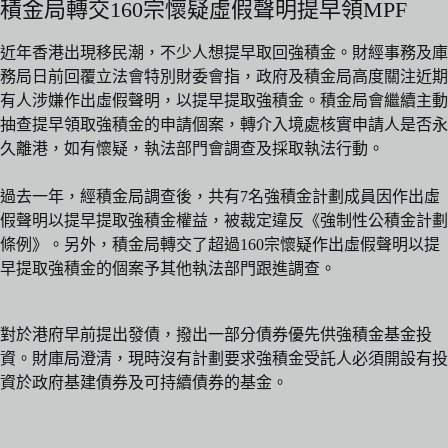
積金局轉交160宗懷疑虛假聲明提早領MPF
近年香港出現移民潮，不少人想提早取回強積金。財經事務及庫
務局日前回覆立法會特別財委會指，政府及積金局高度關注近期
有人涉嫌作出虛假聲明，以提早提取強積金。積金局會繼續主動
抽查提早領取強積金的申請個案，轉介入境處核實申請人是否永
久離港，如有懷疑，執法部門會調查及採取執法行動。
過去一年，經積金局調查後，共有7名強積金計劃成員因作出虛
假聲明以提早提取強積金權益，被裁定違反《強制性公積金計劃
條例》。另外，積金局轉交了超過160宗懷疑作出虛假聲明以提
早提取強積金的個案予其他執法部門跟進調查。
對於港府早前提出發債，撥出一部分債券優先供強積金基金投
資。財庫局澄清，現時沒有計劃要求強積金受託人必須開設有投
資於政府基建債券及可持續債券的基金。