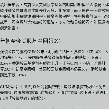
叢川普形容，當前流入美國股票基金的時間和規模令人擔憂，建
議強積金成員應專注於長線及多元化投資，而不是在一個非常集
中的市場中追逐短期回報。積金評級提醒，集中投資於單一市場
或單一資產類別會增加投資風險，多元化和長線投資才能長遠地
創造財富。
年初至今美股基金回報6%
強積金顧問機構GUM公布，4月截至15日，強積金下跌1.4%，人
均損失3,608元。美國股票基金錄得相對較大的跌幅，下跌了
3.5%。香港股票基金則有輕微上升，上漲0.1%。不過，若果計
算2024年初至今回報，美國股票基金回報率仍達6%，港股基金
則是下跌3.1%。
GUM指出，伊朗對以色列發動空襲，導致環球股市受壓。另外
美國3月通脹數據亦超出市場預期，債券市場出現下跌，導致4月
出現「股債雙殺」的情況。