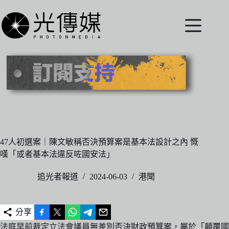
跳
至
主
要
內
容
47人初選案｜陳文敏稱否決預算案是基本法設計之內 慨
嘆「或者基本法違反咗國安法」
追光者報道
2024-06-03
港聞
分享
法庭早前裁定立法會議員無差別否決財政預算案，屬於「顛覆國