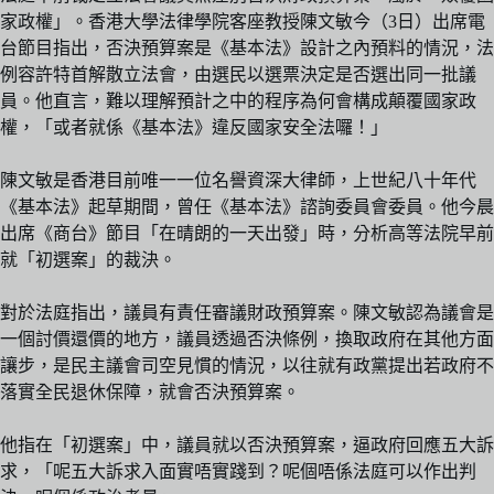
家政權」。香港大學法律學院客座教授陳文敏今（3日）出席電
台節目指出，否決預算案是《基本法》設計之內預料的情況，法
例容許特首解散立法會，由選民以選票決定是否選出同一批議
員。他直言，難以理解預計之中的程序為何會構成顛覆國家政
權，「或者就係《基本法》違反國家安全法囉！」
陳文敏是香港目前唯一一位名譽資深大律師，上世紀八十年代
《基本法》起草期間，曾任《基本法》諮詢委員會委員。他今晨
出席《商台》節目「在晴朗的一天出發」時，分析高等法院早前
就「初選案」的裁決。
對於法庭指出，議員有責任審議財政預算案。陳文敏認為議會是
一個討價還價的地方，議員透過否決條例，換取政府在其他方面
讓步，是民主議會司空見慣的情況，以往就有政黨提出若政府不
落實全民退休保障，就會否決預算案。
他指在「初選案」中，議員就以否決預算案，逼政府回應五大訴
求，「呢五大訴求入面實唔實踐到？呢個唔係法庭可以作出判