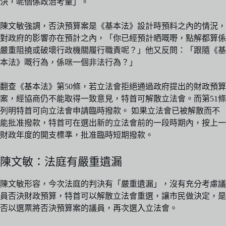
決，呢個係政治考量」。
陳文敏強調，否決預算案是《基本法》設計時預料之內的情況，
對政府的影響亦在預計之內，「你已經預計晒嘅嘢，點解都算係
嚴重阻撓或破壞行政機關履行職責呢？」他又反問：「跟隨《基
本法》嘅行為，係咪一個非法行為？」
翻查《基本法》第50條，若立法會拒絕通過政府提出的財政預算
案，經協商仍不能取得一致意見，特首可解散立法會。而第51條
列明特首可向立法會申請臨時撥款。 如果立法會已被解散而不
能批准撥款，特首可在選出新的立法會前的一段時期內，按上一
財政年度的開支標準，批准臨時短期撥款。
陳文敏：法庭有嚴重遺漏
陳文敏形容，今次法庭的判決有「嚴重遺漏」，沒有充分考慮議
員否決財政預算，特首可以解散立法會重選，讓市民做決定，是
否以選票將否決預算案的議員，再次選入立法會。