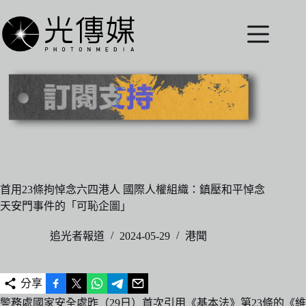
跳
至
主
要
內
容
首用23條拘悼念六四港人 國際人權組織：鎮壓和平悼念
天安門事件的「可恥企圖」
追光者報道
2024-05-29
港聞
分享
警務處國家安全處昨（29日）首次引用《基本法》第23條的《維