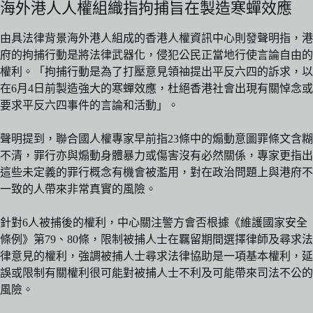
海外港人人權組織指拘捕旨在製造寒蟬效應
由具法律背景海外港人組成的香港人權資訊中心則發聲明指，港
府的拘捕行動是將法律武器化，侵犯公民正當地行使言論自由的
權利。「拘捕行動是為了打壓意見領䄂提出平反六四的訴求，以
在6月4日前製造強大的寒蟬效應，杜絕香港社會出現有關悼念或
要求平反六四事件的言論和活動」。
聲明提到，聯合國人權專家早前指23條中的煽動意圖罪條文含糊
不清，罪行亦與煽動身體暴力或傷害沒有必然關係，專家更指出
這些未定義的罪行概念有機會被濫用，對在政治問題上與港府不
一致的人帶來非常真實的風險。
針對6人被捕後的權利，中心關注警方會否根據《維護國家安全
條例》第79、80條，限制被捕人士在羈留期間選擇律師及尋求法
律意見的權利，強調被捕人士尋求法律協助是一項基本權利，延
誤或限制有關權利很可能對被捕人士不利及可能帶來司法不公的
風險。