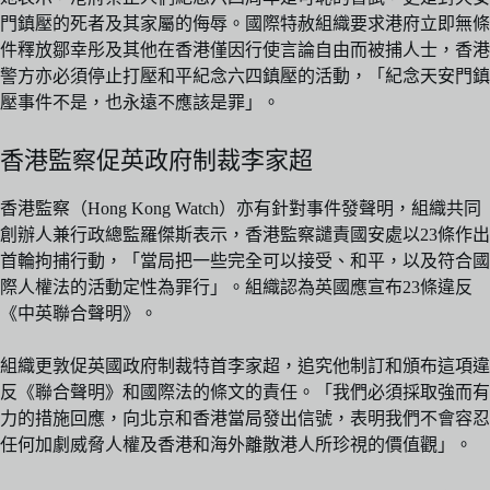
門鎮壓的死者及其家屬的侮辱。國際特赦組織要求港府立即無條
件釋放鄒幸彤及其他在香港僅因行使言論自由而被捕人士，香港
警方亦必須停止打壓和平紀念六四鎮壓的活動，「紀念天安門鎮
壓事件不是，也永遠不應該是罪」。
香港監察促英政府制裁李家超
香港監察（Hong Kong Watch）亦有針對事件發聲明，組織共同
創辦人兼行政總監羅傑斯表示，香港監察譴責國安處以23條作出
首輪拘捕行動，「當局把一些完全可以接受、和平，以及符合國
際人權法的活動定性為罪行」。組織認為英國應宣布23條違反
《中英聯合聲明》。
組織更敦促英國政府制裁特首李家超，追究他制訂和頒布這項違
反《聯合聲明》和國際法的條文的責任。「我們必須採取強而有
力的措施回應，向北京和香港當局發出信號，表明我們不會容忍
任何加劇威脅人權及香港和海外離散港人所珍視的價值觀」。