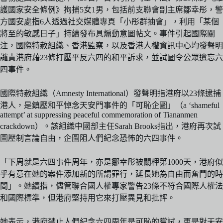
護國家安全條例》拘捕5女1男，包括前支聯會副主席鄒幸彤，警
方國安處指6人透過社交媒體專頁「小彤群抽會」，利用「某個
將至的敏感日子」持續發布具煽動意圖帖文。事件引起國際關
注，國際特赦組織、香港監察，以及香港人權資訊中心均發聲明
譴責港府藉23條打壓平反六四的和平訴求，並試圖令公眾遺忘六
四事件。
國際特赦組織（Amnesty International）發聲明指港府以23條逮捕
港人，是鎮壓和平悼念天安門事件的「可恥企圖」（a ‘shameful
attempt’ at suppressing peaceful commemoration of Tiananmen
crackdown）。該組織中國部主任Sarah Brooks指出，港府再次試
圖壓制言論自由，企圖阻人們紀念恐怖的六四事件。
「下周就是六四事件周年，亦是鄒幸彤被關柙第1000天，港府似
乎有意在她的案件添加新的所謂罪行，延長她為自由而奮鬥的時
間」。她續指，儘管聯合國人權專家警告23條不符合國際人權法
和國際標準，但港府堅持用它來打壓異見和批評。
她表示，港府禁止人們紀念六四周年是可恥的嘗試，更是對天安