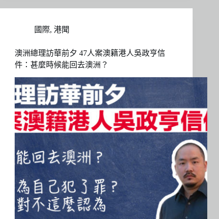
國際
,
港聞
澳洲總理訪華前夕 47人案澳籍港人吳政亨信
件：甚麼時候能回去澳洲？