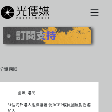
跳
至
主
要
內
容
分類
國際
國際
,
港聞
51個海外港人組織聯署 促RCEP成員國反對香港
加入