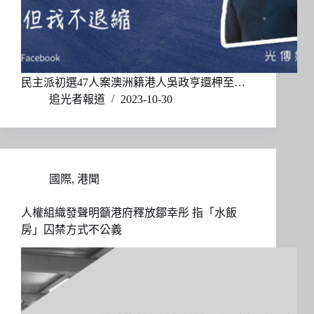
民主派初選47人案澳洲籍港人吳政亨還柙至…
追光者報道
2023-10-30
國際
,
港聞
人權組織發聲明籲港府釋放鄒幸彤 指「水飯
房」囚禁方式不公義