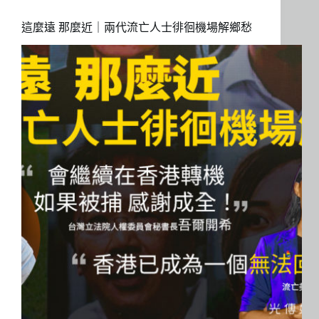
這麼遠 那麼近｜兩代流亡人士徘徊機場解鄉愁