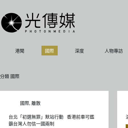
跳
至
主
要
內
容
港聞
國際
深度
人物專訪
分類
國際
國際
,
離散
台北「初選無罪」默站行動 香港前車可鑑
籲台灣人勿信一國兩制