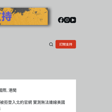
訂閱支持
國際
,
港聞
P被拒登入北約官網 實測無法連線美國
站