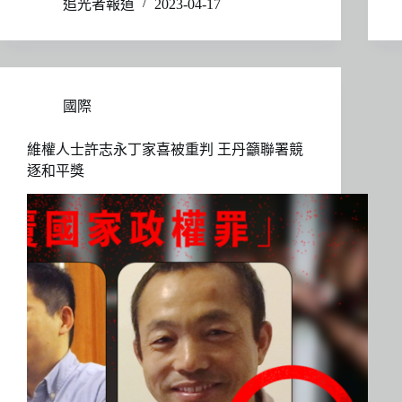
追光者報道
2023-04-17
國際
維權人士許志永丁家喜被重判 王丹籲聯署競
逐和平獎