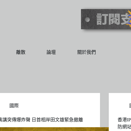
離散
論壇
關於我們
國際
演講突傳爆炸聲 日首相岸田文雄緊急撤離
香港I
防網