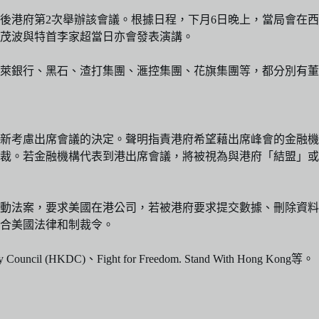
情後港府第2次舉辦該會議。根據日程，下月6日晚上，當局會在
茂波與特首李家超當日亦會發表演講。
萊銀行、黑石、渣打集團、滙控集團、花旗集團等，都分別有董
重新考慮出席會議的決定。聲明指責港府希望藉出席峰會的金融
到港出席會議，將被視為與港府「結盟」或助長其作為（as aligning wi
動法案，要求美國在港公司，若被港府要求提交數據、刪除資料
合美國法律和制裁令。
cil (HKDC)、Fight for Freedom. Stand With Hong Kong等。