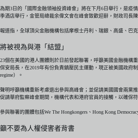
為期3日的「國際金融領袖投資峰會」將在下月6日舉行，是疫
季酒店舉行，金管局總裁余偉文會在峰會致歡迎辭，財政司長陳
報道指，全球頂尖金融機構包括摩根士丹利、瑞銀、高盛、巴克
將被視為與港「結盟」
23個在美國的港人團體則於日前發起聯署，呼籲美國金融機構
保安局長，在2019年有份負責鎮壓民主運動，現正被美國政府制裁。若金融機構代表
regime）。
聲明呼籲機構重新考慮退出參與高峰會；並促請美國國會兩黨推
促請華府監察峰會期間，機構代表和港府官員的接觸，以確保符
參與聯署的團體包括We The Hongkongers、Hong Kong Democracy Coun
籲不要為人權侵害者背書