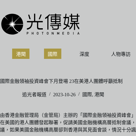
跳
至
主
要
內
容
港聞
國際
深度
人物專訪
國際金融領袖投資峰會下月登場 23在美港人團體呼籲抵制
追光者報道
2023-10-26
國際
,
港聞
由香港金融管理局（金管局）主辦的「國際金融領袖投資峰會」將
在美國的港人團體發起聯署，促請美國金融機構高層抵制會議，
議，如果美國金融機構高層卻到香港與其見面會談，情況十分諷