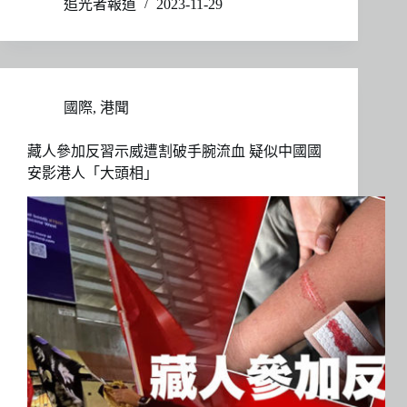
追光者報道
2023-11-29
國際
,
港聞
藏人參加反習示威遭割破手腕流血 疑似中國國
安影港人「大頭相」