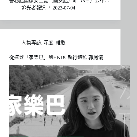
警務處國家安全處（國安處）昨（3日）公布…
追光者報道
2023-07-04
人物專訪
,
深度
,
離散
從連登「家樂巴」到HKDC執行總監 郭鳳儀