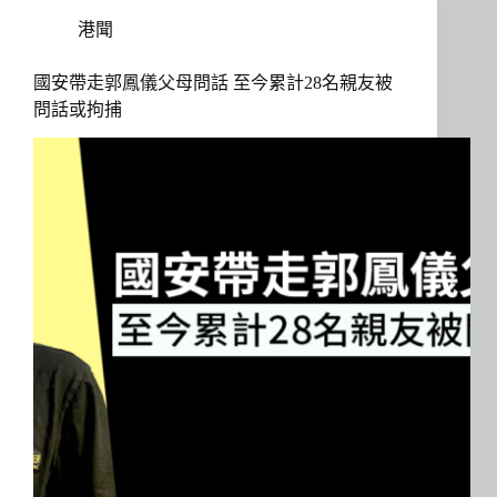
港聞
國安帶走郭鳳儀父母問話 至今累計28名親友被
問話或拘捕