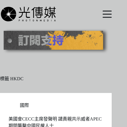
跳
至
主
要
內
容
標籤
HKDC
國際
美國會CECC主席發聲明 譴責親共示威者APEC
期間襲擊中國民權人士