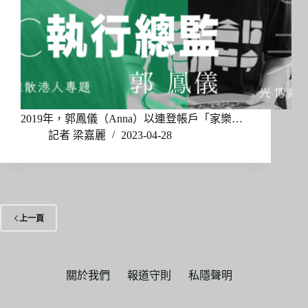
2019年，郭鳳儀（Anna）以連登帳戶「家樂…
記者 梁嘉麗
2023-04-28
上一頁
關於我們
報道守則
私隱聲明