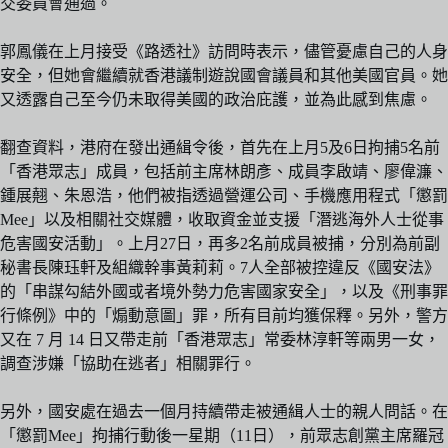
交委員會通過。
郭鳳儀在上月接受《路透社》訪問時表示，儘管憂慮自己的人身
安全，但她會繼續就香港議制遊說國會議員和其他美國官員。她
又透露自己至今仍未取得美國的政治庇護，並為此感到焦慮。
翻查資料，港府在發出通緝令後，首先在上月5及6日拘捕5名前
「香港眾志」成員，包括前主席林朗彥、成員李啟靖、廖偉濂、
鍾展翹、朱恩浩，他們被指透過營運公司、手機應用程式「懲罰
Mee」以及相關社交媒體，收取資金並支援「潛逃海外人士從事
危害國安活動」。上月27日，再多2名前成員被捕，分別為前副
秘書長陳珏軒及組織幹事黃莉莉。7人全部被控違反《國安法》
的「串謀勾結外國或者境外勢力危害國家安全」，以及《刑事罪
行條例》中的「煽動意圖」罪，所有目前均獲保釋。另外，警方
又在 7 月 14 日又帶走前「香港眾志」常委林淳軒等兩男一女，
調查涉嫌「協助在逃者」相關罪行。
另外，國安處在過去一個月持續帶走被通緝人士的親人問話。在
「懲罰Mee」拘捕行動後一星期（11日），前眾志創黨主席羅冠