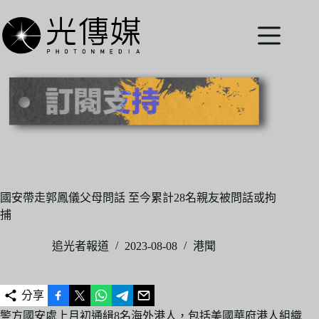
跳
至
主
要
內
容
國安帶走郭鳳儀父母問話 至今累計28名親友被問話或拘
捕
追光者報道
2023-08-08
港聞
分享
警方國安處上月初通緝8名海外港人，包括美國華府港人組織