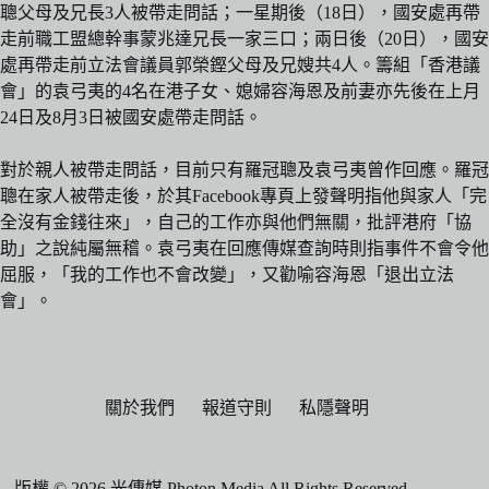
聰父母及兄長3人被帶走問話；一星期後（18日），國安處再帶
走前職工盟總幹事蒙兆達兄長一家三口；兩日後（20日），國安
處再帶走前立法會議員郭榮鏗父母及兄嫂共4人。籌組「香港議
會」的袁弓夷的4名在港子女、媳婦容海恩及前妻亦先後在上月
24日及8月3日被國安處帶走問話。
對於親人被帶走問話，目前只有羅冠聰及袁弓夷曾作回應。羅冠
聰在家人被帶走後，於其Facebook專頁上發聲明指他與家人「完
全沒有金錢往來」，自己的工作亦與他們無關，批評港府「協
助」之說純屬無稽。袁弓夷在回應傳媒查詢時則指事件不會令他
屈服，「我的工作也不會改變」，又勸喻容海恩「退出立法
會」。
關於我們
報道守則
私隱聲明
版權 © 2026 光傳媒 Photon Media All Rights Reserved.