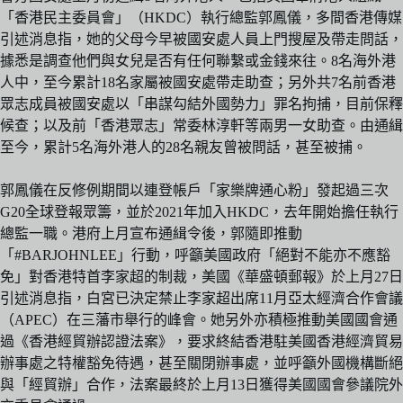
「香港民主委員會」（HKDC）執行總監郭鳳儀，多間香港傳媒
引述消息指，她的父母今早被國安處人員上門搜屋及帶走問話，
據悉是調查他們與女兒是否有任何聯繫或金錢來往。8名海外港
人中，至今累計18名家屬被國安處帶走助查；另外共7名前香港
眾志成員被國安處以「串謀勾結外國勢力」罪名拘捕，目前保釋
候查；以及前「香港眾志」常委林淳軒等兩男一女助查。由通緝
至今，累計5名海外港人的28名親友曾被問話，甚至被捕。
郭鳳儀在反修例期間以連登帳戶「家樂牌通心粉」發起過三次
G20全球登報眾籌，並於2021年加入HKDC，去年開始擔任執行
總監一職。港府上月宣布通緝令後，郭隨即推動
「#BARJOHNLEE」行動，呼籲美國政府「絕對不能亦不應豁
免」對香港特首李家超的制裁，美國《華盛頓郵報》於上月27日
引述消息指，白宮已決定禁止李家超出席11月亞太經濟合作會議
（APEC）在三藩市舉行的峰會。她另外亦積極推動美國國會通
過《香港經貿辦認證法案》，要求終結香港駐美國香港經濟貿易
辦事處之特權豁免待遇，甚至關閉辦事處，並呼籲外國機構斷絕
與「經貿辦」合作，法案最終於上月13日獲得美國國會參議院外