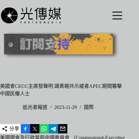
跳
至
主
要
內
容
美國會CECC主席發聲明 譴責親共示威者APEC期間襲擊
中國民權人士
追光者報道
2023-11-29
國際
分享
美國國會及行政當局中國委員會 （Congressional-Executive