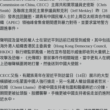
Commission on China, CECC）主席共和黨眾議員史密斯（Chris
Smith）及聯席主席民主黨參議員默克利（Jeff Merkley）昨（28
日）發表
共同聲明
，譴責有中國民權人士於上周亞太經濟合作組
織（APEC）領袖峰會集會期間遭到暴力對待，並要求當地警方
跟進事件。
聲明提及當地民權人士在習近平到訪前已經受到威脅，其中包括
海外港人組織香港民主委員會（Hong Kong Democracy Council,
HKDC）執行總監郭鳳儀，她在宣布發起示威後即收到大量網上
攻擊及恐嚇。《光傳媒》曾就事件作相關報道，當中更有人在網
上恐嚇聲稱要將她打暈，然後送到中國大使館。
CECC又指，有藏族青年在習近平到訪當日（14日）展示的大型
橫額被20名蒙面中國人強行搶走，另一名藏人權益倡議者哲米．
拉姆（Chemi Lhamo）亦被中國支持者包圍和騷擾將近15分鐘，
期間更被扯頭髮、肢體襲擊，手機更被中國支持者偷走並扔進附
近水中。