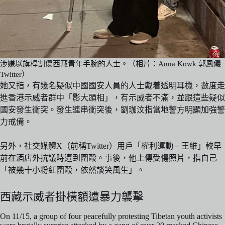
涉嫌以旗桿割傷西藏青年手腕的人士。（相片：Anna Kowk 郭鳳儀
Twitter）
她又指，有幾名疑似中國國安人員的人士戴着透明耳機，數度走
進香港示威者群中「影大頭相」，有示威者不滿，並跟這些疑似
國安發生衝突。發生連串衝突後，劉珈汶指當地警方明顯加強警
力戒備。
另外，社交媒體X（前稱Twitter）用戶「權利運動 – 王維」較早
前在酒店外抗議時遭到圍毆。事後，他上傳受傷照片，指自己
「被幾十小粉紅圍毆，依然談笑風生」。
西藏示威者掛橫額遭暴力襲擊
On 11/15, a group of four peacefully protesting Tibetan youth activists