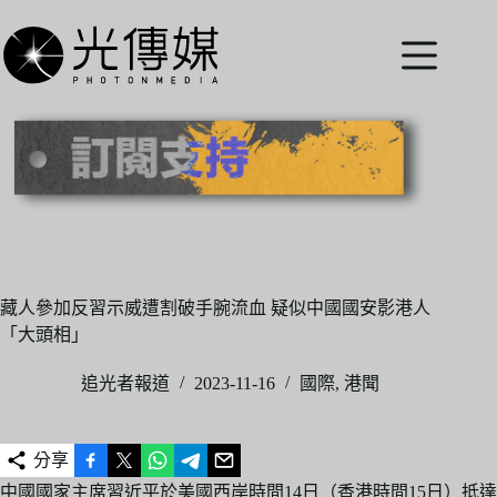
跳
至
主
要
內
容
藏人參加反習示威遭割破手腕流血 疑似中國國安影港人
「大頭相」
追光者報道
2023-11-16
國際
,
港聞
分享
中國國家主席習近平於美國西岸時間14日（香港時間15日）抵達