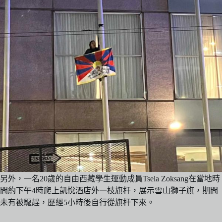
另外，一名20歲的自由西藏學生運動成員Tsela Zoksang在當地時
間約下午4時爬上凱悅酒店外一枝旗杆，展示雪山獅子旗，期間
未有被驅趕，歷經5小時後自行從旗杆下來。