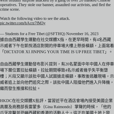
were brutally surprise attacked by a gang of over 20 masked Chinese
operatives. They stole our banner, assaulted our activists, and fled the
crime scene.
Watch the following video to see the attack.
pic.twitter.com/hAcrz7fM3y
— Students for a Free Tibet (@SFTHQ)
November 16, 2023
據自由西藏學生運動在社交媒體X指，在更早時間，有4名西藏
示威者下午在凱悅酒店對開的停車場大樓上懸掛橫額，上面寫着
「DICTATOR XI JINPING YOUR TIME IS UP FREE TIBET」。
自由西藏學生運動發布影片提到，有20名蒙面中年中國人在停車
場下層位置拉扯橫額，拉扯期間導致4名示威者幾乎失平衡墮
樓；片段又顯示該批中國人試圖搶走橫額，事敗後逃離現場，示
威者追上並向他們追究之際，該批中國人阻擋他們進入升降機，
繼而發生推撞和拉扯。
HKDC在社交媒體X批評，當習近平在酒店會場內接受美國企業
高層及商務部長雷蒙多（Gina Raimondo）掌聲的時候，「他的
爪牙攻擊並恐嚇西藏和香港的活動人士。這正在美國土地上發