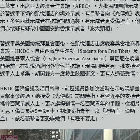
三藩市，出席亞太經濟合作會議（APEC），大批民間團體示威
於習近平下塌的凱悅酒店的場外示威，有目擊者向《光傳媒》表
示，多名西藏示威者在抗議期間遇襲，有示威者更受傷流血，他
們亦懷疑有疑似中國國安對香港示威者「影大頭相」。
習近平與美國總統拜登會面後，在凱悅酒店出席晚宴與當地商界
會談。HKDC、自由西藏學生運動（Students for a Free Tibet）及
美國維吾爾人協會（Uyghur American Association）等團體在晚宴
開始前已在凱悅酒店門外守候並抗議，現場同時有另一批支持習
近平人士聚集，期間雙方一度發生肢體衝突，更有人遇襲受傷。
HKDC國際倡議及項目幹事、前區議員劉珈汶當時在示威現場並
目擊事發經過，她接受《光傳媒》訪問時指，有習近平的支持者
挑釁西藏示威人士，更以旗桿割傷一名西藏青年的手腕，從相片
可見，傷口長達5至6厘米，劉珈汶指青年一度「流哂血、滴哂
血」，該名襲擊者更恐嚇她們「有種不要走」。