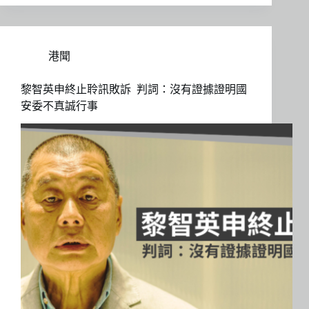
港聞
黎智英申終止聆訊敗訴 判詞：沒有證據證明國
安委不真誠行事