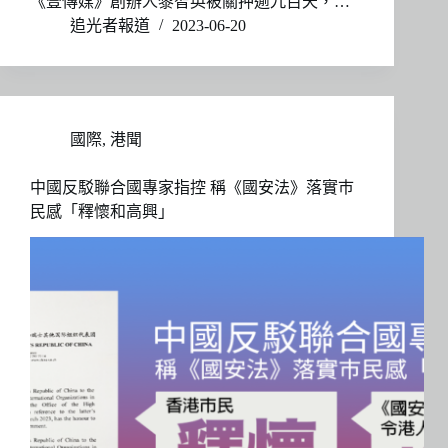
《壹傳媒》創辦人黎智英被關押逾九百天，…
追光者報道
2023-06-20
國際
,
港聞
中國反駁聯合國專家指控 稱《國安法》落實巿
民感「釋懷和高興」