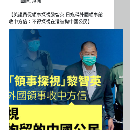
國際
,
港聞
【英議員促領事探視黎智英 日媒稱外國領事館
收中方信：不得探視在港被拘中國公民】