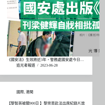
《國安法》生效將近3年，警務處國安處今日…
追光者報道
2023-06-28
國際
,
港聞
【黎智英被關900日 】黎崇恩赴法出席紀錄片放