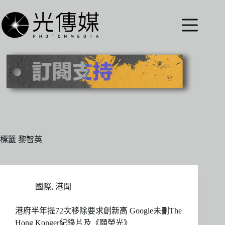
跳
至
主
要
內
容
標籤
黎智英
國際
,
港聞
港府半年提72次移除要求創新高 Google未刪The
Hong Konger紀錄片及《願榮光》