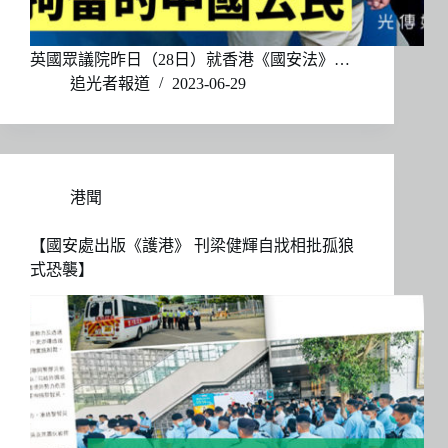
英國眾議院昨日（28日）就香港《國安法》…
追光者報道
2023-06-29
港聞
【國安處出版《護港》 刊梁健輝自戕相批孤狼
式恐襲】