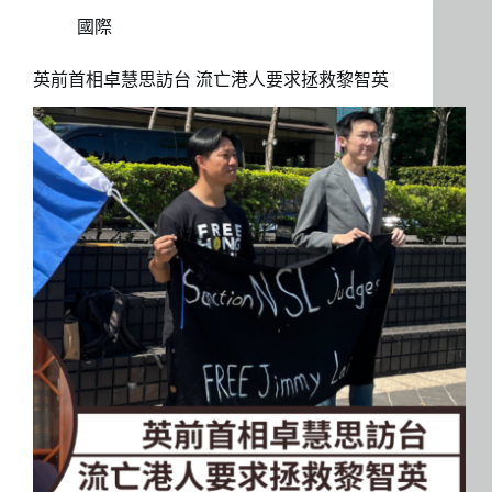
國際
英前首相卓慧思訪台 流亡港人要求拯救黎智英