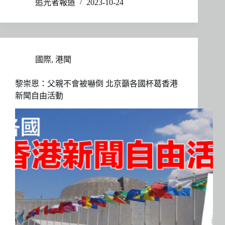
追光者報道
2023-10-24
國際
,
港聞
黎崇恩：父親不會被嚇倒 北京籲各國杯葛香港
新聞自由活動