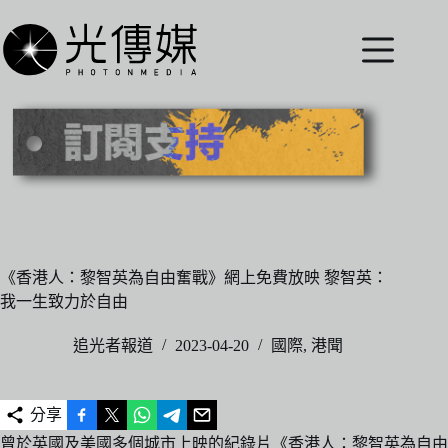
跳
至
主
要
內
容
《香港人：黎智英為自由奮戰》網上免費放映 黎智英：
我一生致力於自由
追光者報道
2023-04-20
國際
,
港聞
分享
曾於英國及美國多個城市上映的紀錄片《香港人：黎智英為自由