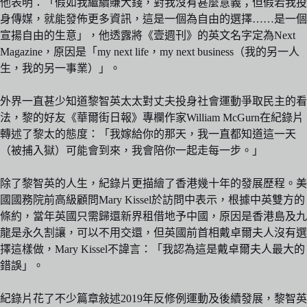
他表明：「假如我繼續賺大錢，對我沒有甚麼意義；但假若我投
身傳媒，就能發佈更多資訊，這是一個為自由的選擇……是一個
宣揚自由的生意」，他透露將《壹週刊》的英文名字定為Next
Magazine，原因是「my next life，my next business（我的另一人
生，我的另一事業）」。
外界一直甚少知道黎智英太太對丈夫投身社會運動爭取民主的看
法，黎的好友《華爾街日報》專欄作家William McGurn在紀錄片
轉述了黎太的態度：「我嫁給你的那天，我一直都知道這一天
（被捕入獄）可能會到來，我會陪你一起走每一步。」
除了黎智英的人生，紀錄片更描繪了香港幾十年的發展歷程。美
國國務院前高級顧問Mary Kissel於訪問中表示，根據中英雙方的
條約，當年英國只需歸還新界租借地予中國，原因是香港島及九
龍是永久割讓，可以不用交還，但英國前首相戴卓爾夫人沒有選
擇這樣做，Mary Kissel不諱言：「我認為這是戴卓爾夫人最大的
錯誤」。
紀錄片花了不少篇章敍述2019年反修例運動及後續發展，黎智英