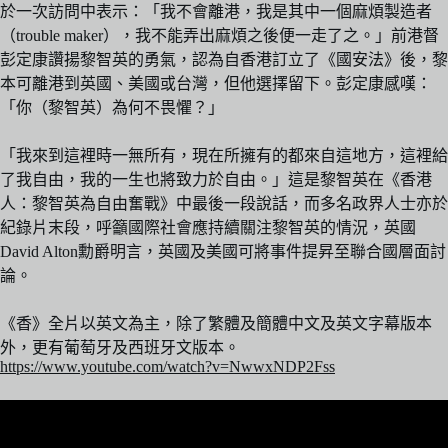
於一次訪問中表示：「我不會離港，我是其中一個麻煩製造者
（trouble maker），我不能弄出麻煩之後便一走了之。」前港督
彭定康讚揚黎智英的勇氣，認為自香港訂立了《國安法》後，黎
本可離港到英國、美國或台灣，但他選擇留下。彭定康感嘆：
「你（黎智英）為何不畏懼？」
「我來到這裡時一無所有，現在所擁有的都來自這地方，這裡給
了我自由，我的一生也將致力於自由。」這是黎智英在《香港
人：黎智英為自由奮戰》中最後一段說話，而多名政界人士亦於
紀錄片末段，呼籲國際社會應持續關注黎智英的情況，英國
David Alton勳爵明言，英國及美國可將事件提昇至聯合國層面討
論。
《香》全片以英文為主，除了繁體及簡體中文及英文字幕版本
外，更有葡萄牙及西班牙文版本。
https://www.youtube.com/watch?v=NwwxNDP2Fss