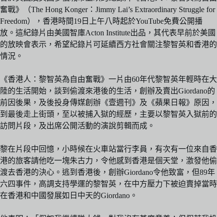
奮戰》（The Hong Konger：Jimmy Lai’s Extraordinary Struggle for
Freedom），香港時間19日上午八時起於YouTube免費公開播
放。這紀錄片由美國智庫Acton Institute出品，其代表早前於美國
的放映會表示，希望紀錄片可延續西方社會關注黎智英和香港的
情況。
《香港人：黎智英為自由奮戰》一片由60年代黎智英年輕時在大
陸的生活開始，談到偷渡來港後的生活，創辦及賣出Giordano的
前因後果，及後投身傳媒創辦《壹週刊》及《蘋果日報》原因，
到最後走上街頭，至以被捕入獄的經歷，主要以黎智英入獄前的
訪問片段，及出席公開活動的演說剪輯而成。
黎在片段中回憶，小時候在火車站當行李員，有次有一位來自香
港的旅客請他吃一塊朱古力，令他感到香港是個天堂，激發他偷
渡去香港的決心。逃到香港後，創辦Giordano令他致富，但89年
六四事件，高調支持學運的黎智英，在中方壓力下被迫賣掉當時
在香港和中國發展如日中天的Giordano。