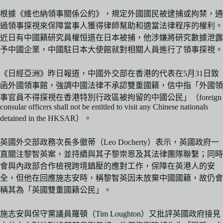
根據《維也納領事關係公約》，規定外國國民被逮捕或拘禁，通
過領事探視來保障當事人獲得律師幫助和適當法律程序的權利。
近日有中國籍研究員權恒道在日本被捕，他涉嫌將研究數據泄露
予中國企業，中國駐日本大使館就對相關人員進行了領事探視。
《日經亞洲》昨日報道，中國外交部在香港的代表在5月31日致
函外國領事館，強調中國法律不承認雙重國籍，信中指「外國領
事官員不得探視在香港特別行政區被拘留的中國公民」（foreign
consular officers shall not be entitled to visit any Chinese nationals
detained in the HKSAR）。
英國外交部政務次長多徹蒂（Leo Docherty）表示，英國政府一
直關注黎智英案，並持續與其子黎崇恩及其法律團隊聯繫；同時
會與內政部合作檢視跨境鎮壓的應對工作，保障在英港人的安
全，但他在回應施志安時，稱黎智英因未放棄中國國籍，故仍會
稱其為「英國雙重國籍公民」。
施志安與保守黨議員羅頓（Tim Loughton）又批評英國政府接見