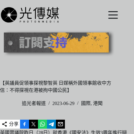
跳
至
主
要
內
容
【英議員促領事探視黎智英 日媒稱外國領事館收中方
信：不得探視在港被拘中國公民】
追光者報道
2023-06-29
國際
,
港聞
分享
英國眾議院昨日（28日）就香港《國安法》生效3周年進行辯