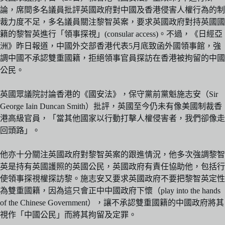
論，席間多名議員批評英國政府對中國及香港侵害人權行為的制
裁力度不足，多名議員關注黎智英案，要求英國政府對持英國國
籍的黎智英進行「領事探視」(consular access)。不過，《日經亞
洲》昨日報道，中國外交部香港代表5月底致函外國領事館，強
調中國不承認雙重國籍，拒絕領事官員探訪在香港被拘留的中國
公民。
英國眾議院討論香港的《國安法》，保守黨前黨魁施志安（Sir
George Iain Duncan Smith）批評，英國至今仍未有像美國制裁香
港高級官員，「當其他國家以行動打擊人權侵害者，我們卻像走
回頭路」。
他亦十分關注英國政府對黎智英案的跟進情況，他多次強調黎智
英是持有英國護照的英國公民，英國政府有責任協助他，包括行
使領事探視權探訪黎。施志安又要求英國政府不要把黎智英定性
為雙重國籍，因為這只會正中中國政府下懷（play into the hands
of the Chinese Government），讓不承認雙重國籍的中國政府將其
視作「中國公民」而將其拘留及定罪。