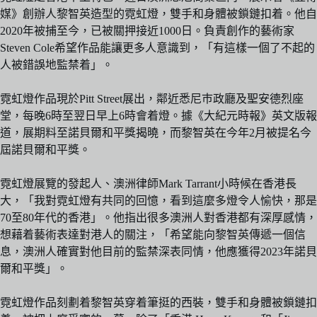
媒》創辦人黎智英造型的霓虹燈，雙手和身體被鎖鏈扣着。他自
2020年被捕至今，已被關押接近1000日。負責創作的藝術家
Steven Cole希望作品能讓更多人意識到，「有這樣一個了不起的
人被錯誤地監禁着」。
霓虹燈作品現於Pitt Street展出，鄰近悉尼巿政廳及聖安德烈座
堂，每晚6時至翌日早上6時會着燈。據《大紀元時報》英文版報
道，展期料至諾貝爾和平獎揭曉，而黎智英在今年2月被提名今
屆諾貝爾和平獎。
霓虹燈展覽的發起人、澳洲律師Mark Tarrant小時候在香港長
大，「我對霓虹燈有共同的回憶，看到這麼多燈令人愉快，那是
70至80年代的香港」。他指出很多澳洲人對香港都有深厚感情，
想藉着藝術表達對港人的關注，「希望能向黎智英傳遞一個信
息，澳洲人確實對他目前的監禁深表同情，他應獲得2023年諾貝
爾和平獎」。
霓虹燈作品刻劃着黎智英穿着筆挺的西裝，雙手和身體被鎖鏈扣