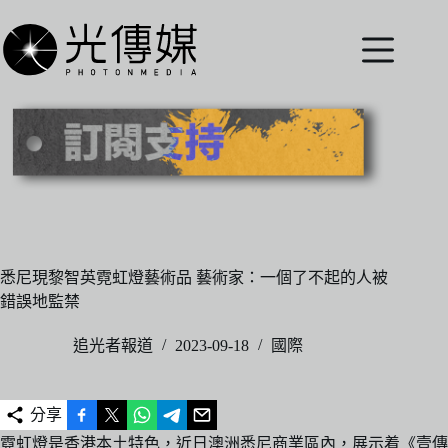
跳
至
主
要
內
容
悉尼現黎智英霓虹燈藝術品 藝術家：一個了不起的人被
錯誤地監禁
追光者報道
2023-09-18
國際
分享
霓虹燈是香港本土特色，近日澳洲悉尼商業區內，展示着《壹傳