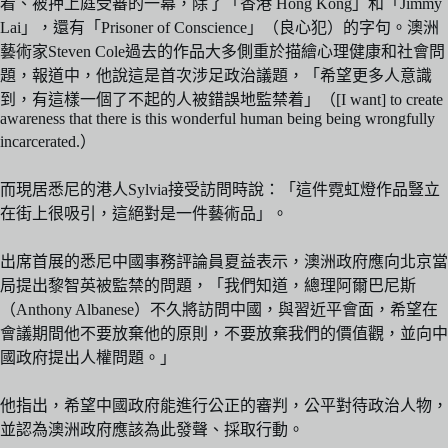
着、被押上庭受審的一幕，除了「香港 Hong Kong」和「Jimmy
Lai」，還有「Prisoner of Conscience」（良心犯）的字句。澳洲
藝術家Steven Cole過去的作品大多側重於描繪心理健康和社會問
題，報道中，他說這是首次涉足政治議題，「希望更多人意識
到，有這樣一個了不起的人被錯誤地監禁着」（[I want] to create
awareness that there is this wonderful human being being wrongfully
incarcerated.）
而現居悉尼的港人Sylvia接受訪問時說：「這件霓虹燈作品豎立
在街上很吸引，這絕對是一件藝術品」。
出席首展的悉尼中國事務評論員夏益表示，澳洲政府應向北京當
局提出黎智英被監禁的問題，「我們知道，總理阿爾巴尼斯
（Anthony Albanese）不久將訪問中國，與習近平會面，希望在
會議期間他不要放棄他的原則，不要放棄我們的價值觀，並向中
國政府提出人權問題。」
他指出，希望中國政府能進行公正的審判，公平對待政治人物，
並認為澳洲政府應該為此發聲、採取行動。