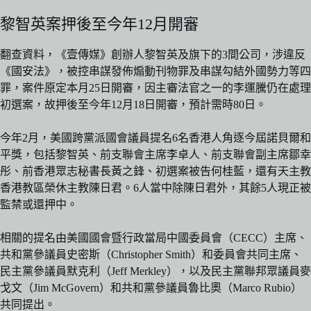
黎智英案押後至今年12月開審
翻查資料，《壹傳媒》創辦人黎智英及旗下的3間公司，涉違反
《國安法》，被控串謀發佈煽動刊物罪及串謀勾結外國勢力等四
罪，案件原定本月25日開審，因主審法官之一的李運騰仍在處理
初選案，故押後至今年12月18日開審，預計需時80日。
今年2月，美國跨黨派國會議員提名6名香港人角逐今屆諾貝爾和
平獎，包括黎智英、前支聯會主席李卓人、前支聯會副主席鄒幸
彤、前香港眾志秘書長黃之鋒、初選案被告何桂藍，還有天主教
香港教區榮休主教陳日君。6人當中除陳日君外，其餘5人現正被
監禁或還押中。
相關的提名由美國國會暨行政當局中國委員會（CECC）主席、
共和黨參議員史密斯（Christopher Smith）和委員會共同主席、
民主黨參議員默克利（Jeff Merkley），以及民主黨聯邦眾議員麥
戈文（Jim McGovern）和共和黨參議員魯比奧（Marco Rubio）
共同提出。