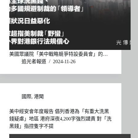
美國眾議院「美中戰略競爭特設委員會」的…
追光者報道
2024-11-26
國際
,
港聞
美中經安會年度報告 倡列香港為「有重大洗黑
錢疑慮」地區 港府深夜4,200字強烈譴責 對「洗
黑錢」指控隻字不提