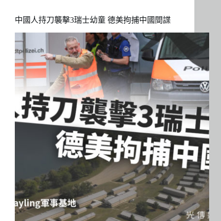
中國人持刀襲擊3瑞士幼童 德美拘捕中國間諜