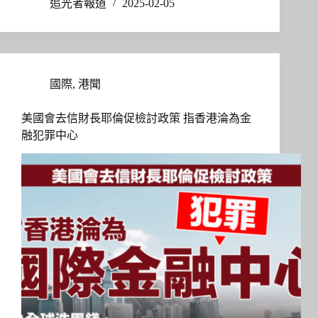
追光者報道
2025-02-05
國際
,
港聞
美國會去信財長耶倫促檢討政策 指香港淪為金
融犯罪中心