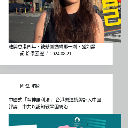
離開香港四年，被懸賞通緝那一剎，猶如黑…
記者 梁嘉麗
2024-08-21
國際
,
港聞
中國式「精神勝利法」 台港奧運獎牌計入中國
評論：中共以認知戰鞏固統治