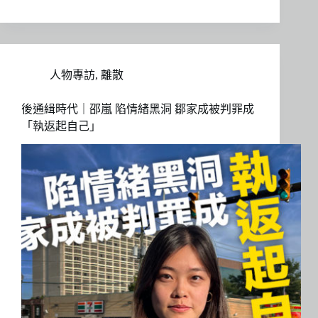
人物專訪
,
離散
後通緝時代｜邵嵐 陷情緒黑洞 鄒家成被判罪成
「執返起自己」