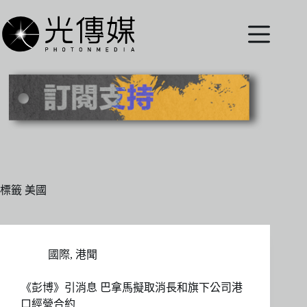
跳
至
主
要
內
容
標籤
美國
國際
,
港聞
《彭博》引消息 巴拿馬擬取消長和旗下公司港
口經營合約