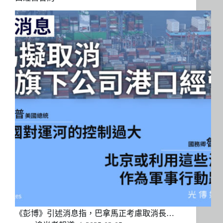
《彭博》引述消息指，巴拿馬正考慮取消長…