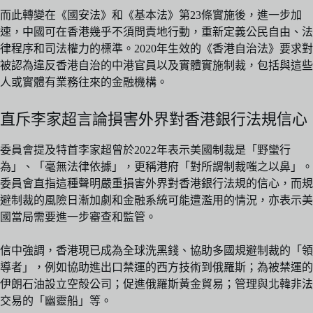
而此轉變在《國安法》和《基本法》第23條實施後，進一步加
速，中國可在香港幾乎不須問責地行動，重新定義公民自由、法
律程序和司法權力的標準。2020年生效的《香港自治法》要求對
被認為違反香港自治的中港官員以及實體實施制裁，包括與這些
人或實體有業務往來的金融機構。
直斥李家超言論損害外界對香港銀行法規信心
委員會提及特首李家超曾於2022年表示美國制裁是「野蠻行
為」、「毫無法律依據」，更稱港府「對所謂制裁嗤之以鼻」。
委員會直指這種聲明嚴重損害外界對香港銀行法規的信心，而規
避制裁的風險日漸加劇和金融系統可能遭濫用的情況，亦表示美
國當局需要進一步審查和監管。
信中強調，香港現已成為全球洗黑錢、協助多國規避制裁的「領
導者」，例如協助進出口禁運的西方技術到俄羅斯；為被禁運的
伊朗石油設立空殻公司；促進俄羅斯黃金貿易；管理與北韓非法
交易的「幽靈船」等。