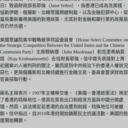
日）致函財政部長耶倫（Janet Yellen），指香港已成為洗黑錢、
協助伊朗、俄羅斯、北韓等國規避制裁，以及金融犯罪中心，促
當局重新審視美國的對港政策，尤其針對金融和銀行業的政策是
否仍然合適。
美國眾議院美中戰略競爭特設委員會（House Select Committee on
the Strategic Competition Between the United States and the Chinese
Communist Party）主席穆納理（John Moolenaar）和克里希納莫
提（Raja Krishnamoorthi）去信財長耶倫，信中首先表達對上周
初選案45人被判刑的關注，繼而提到中共統治下的香港人權狀況
惡化，更與俄羅斯和北韓持續進行金融交易，委員會要求財政部
官員採取行動。
兩名主席表示，1997年主權移交後，《美國－香港政策法》規定
了香港的特殊地位，使其在貿易出口和經濟方面與中國分開處
理。然而，該法規定若香港的自治遭到削弱，特殊地位可被撤
銷。信中指出，自2019年港府開始鎮壓民主抗議活動，美國的態
度開始轉變。