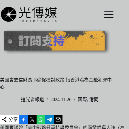
跳
至
主
要
內
容
美國會去信財長耶倫促檢討政策 指香港淪為金融犯罪中
心
追光者報道
2024-11-26
國際
,
港聞
分享
美國眾議院「美中戰略競爭特設委員會」的兩黨領導人昨（25