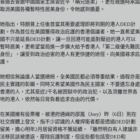
普過去曾跟中國國家主席習近平「稱兄道弟」，更在競選時承諾
取消美國各種暫時性居美身份，令她感到擔憂。
她指出，特朗普上任後首當其衝要處理即將到期的港人DED計
劃。作為首位在美國獲得政治庇護的香港倡議者，她一直希望美
國不只是延長DED計劃，讓一旦回港可能面對壓迫的港人可以
暫時居美，更希望當局進一步擴大給予香港人「第二級優先難民
身份」，讓受到政治迫害的港人有更快捷的途徑，向美國尋求庇
護。
她相信無論誰人當選總統，全美國民都必須尊重結果，過程亦是
民主實踐的彰顯。同時又希望美國作為民主國家，不要遺忘身處
香港的人，尤其是近2千名被困獄中的政治犯，以及流離世界各
地的港人，依然每日背負着追求自由的代價。
在美國擁有投票權、被港府通緝的邵嵐（Joey）昨（6日）則在
社交媒體上發文，指不少認識的人權捍衛者都是透過DED計劃
留美，擔心明年2月居留資格不獲延續，「雖然明白有人建議非
法移民該被遣返、廢除庇護制度，但這些都包括受DED和