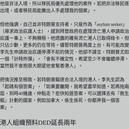
他是非法入境，所以移民局優先處理他的案件。若把非法移民逐
出境，或者移民局能騰出人手處理我的個案」。
但他強調，自己並非特朗普支持者，只是作為「asylum seeker」
（尋求政治庇護人士），感到拜登政府在處理流亡港人申請政治
庇護一事上，不夠積極。他透露的確有流亡港人已取得綠卡，但
只佔少數，更多的仍在等待。儘管特朗普再度上台，有可能改變
李先生申請政治庇護停滯不前的情況，他卻不諱言，特朗普尤如
一個「計時炸彈」，「會有不確定性，希望至少不會繼續停滯，
當然我不會抱很大期望他會幫香港人」。
把情況推至極致，若特朗普驅逐合法入境的港人，李先生認為
「起碼有個答案」，「如果要離開，我希望盡早知道。若再拖兩
屆，到時40幾歲，仲點走？愈快知道答案，可以選擇去有『救生
艇』計劃的國家，例如加拿大。係生係死，你都畀我一個答
案」。
港人組織預料DED延長兩年