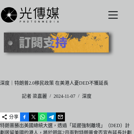
跳
至
主
要
內
容
深度｜特朗普2.0移民政策 在美港人憂DED不獲延長
記者 梁嘉麗
2024-11-07
深度
分享
特朗普勝出美國總統大選，透過「延遲強制離境」（DED）計
劃居留美國的港人，將於明年2月面對特朗普會否宣布延長計劃