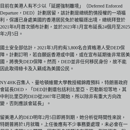
目前在美港人有不少以「延遲強制離境」（Deferred Enforced
Departure，DED）計劃居留，該計劃是總統酌情授權的一項福
利，保護已身處美國的香港居民免於被驅逐出境，總統拜登於
2021年8月首次頒布計劃，並於2023年1月宣布延長24個月至2025
年2月5日。
國土安全部估計，2021年3月約有3,800名合資格港人受DED保
障。計劃訂明，若自願返香港或中國，或在宣布延期後非常居美
國，將喪失DED保障。然而，DED並非任何移民身份，故不能
因此取得綠卡及入籍成為美國公民。
NY4HK召集人、曼哈頓維爾大學教授楊錦霞預料，特朗普政府
會延長DED，「DED計劃還包括利比里亞、巴勒斯坦等地，其
中利比里亞的DED從2007年已開始，所以除非有重大方向改
變，否則應該會延長」。
留美港人的DED明年2月5日即將到期，她分析從時間性來說，
特朗普將於1月就職，上任後應有不少事務要處理，未必會在一