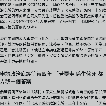
的問題，而他在競選時揚言要「驅逐非法移民」，對正在申請政
治庇護的港人來說，又會否造成壓力？《光傳媒》訪問了申請政
治庇護四年的流亡港人李先生、首位獲批美國政治庇護的港人許
穎婷，以及NY4HK召集人楊錦霞，了解他們對「特朗普2.0」移
民政策的憂慮與期望。
流亡美國的港人李先生（化名），四年前抵達美國並申請政治庇
護，對於特朗普聲稱要驅逐非法移民，他表示並不擔心，因為自
己是「合法移民」。他坦言申請庇護過程非常煎熬，等待了四
年，仍未獲得「面試」機會，沒有面試就不能獲得政治庇護，取
得綠卡更是遙遙無期。
申請政治庇護等待四年 「若要走 係生係死 都
畀我一個答案」
倘若特朗普驅逐非法移民，李先生反覺得或能令自己的個案加速
審批，舉例指從墨西哥非法入境的鄰居，跟他差不多時間抵達美
國，卻早在兩年前已成功獲批政治庇護，正在申請綠卡，「因為