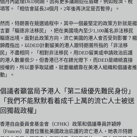
個月內處理DED問題，因有更多議題迫在眉睫，例如經濟、稅
項等。「相信會延長24個月，2年後再決定是否暫停」。
然而，特朗普在競選過程中，其中一個最堅定的政策方針就是揚
言要「驅逐非法移民」，把在美國境內至少1,100萬名非法移民
驅逐出境。面對此政策方向，流亡美國的港人會否受到影響？楊
錦霞指出，以DED計劃留美的港人跟特朗普所指的「非法移
民」不盡相同，「相對非法移民，用DED留美或申請政治庇護
的港人數量很少，但香港已不在鎂光燈下，而DED是總統直接
授權的，所以要爭取延續，就要繼續靠在美港人組織和倡議者推
動」。
倡議者籲當局予港人「第二級優先難民身份」
「我們不能默默看着成千上萬的流亡人士被送
回獨裁政權」
香港自由委員會基金會（CFHK）政策和倡議專員許穎婷
（Frances）是首位獲批美國政治庇護的流亡港人，她表示特朗