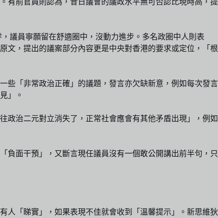
。有前官員則認為，昔日議會的議政水平無可否認比現時高，提
零，議員寧願留在舒適圈中，沒動力進步。多名政圈中人則表
原文，提出的議案部分內容更是中央對香港的要求或定位，「根
一些「非常政治正確」的議題，發言亦欠缺新意，例如每次發言
見」。
往政治二元對立消失了，正常社會應會有其他矛盾出現」，例如
反對的只是「負面干預」，又斷言現任議員沒有一個敢公開講出前半句，只
有人「睇實」，如果表現不佳就會收到「溫馨提示」。新思維狄