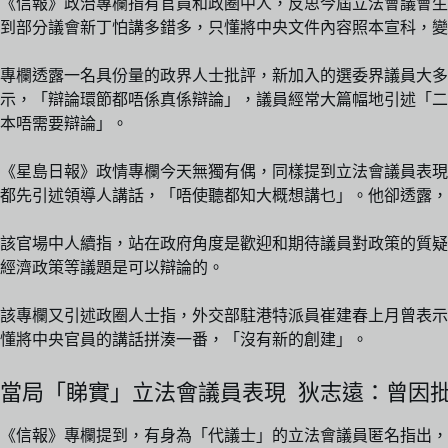
《信報》政治專欄指有官員和政圈中人，反思今屆立法會議會生
到部分議會新丁怕講多錯多，只懂將中央文件內容照本宣科，變
專欄透露一名具份量的政界人士批評，新加入的選委界議員大多
示，「辯論環節都唔係真係辯論」，議員經常大篇幅地引述「二
本唔需要辯論」。
《星島日報》政情專欄今天無獨有偶，同樣提到立法會議員表現
都先引述領導人講話，「唔使聽都知大概想講乜」。他卻透露，
該官場中人續指，站在政府角度是歡迎和期待議員對政策的質疑
經濟政策等議題是可以辯論的。
該專欄又引述政圈人士指，外交部駐港特派員崔建春上月曾表示香港歡迎
懂將中央官員的講話拼湊一番，「沒有新的創建」。
當局「睇實」立法會議員表現 狄志遠：曾因
《信報》專欄提到，有身為「代議士」的立法會議員匿名指出，