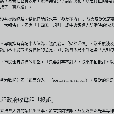
態。有現任官員表示，近年議會少了討論火花，缺乏真正的辯論
成了「黨八股」。
沒有從政經驗，稱他們論政水平「參差不齊」； 議會反對派清
十大報告」、國家「十四五」規劃，或中央領導人訪港時的講話
。專欄指有官場中人認為，議員發言「過於謹慎」，常重覆談及
議員私下能提出有價值的意見，到了議會卻見不到這些「真知灼
，市民也有這樣的期望，「只要對事不對人，從來不怕批評。以
外國「正面介入」（positive intervention），
批評政府收電話「投訴」
立法會大會的議員出席率、發言提問次數，乃至媒體曝光率等均