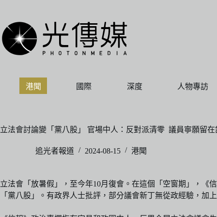
跳
至
主
要
內
容
港聞
國際
深度
人物專訪
立法會討論變「黨八股」 官場中人：反對派清零 議員寧願留在
追光者報道
2024-08-15
港聞
立法會「放暑假」，至今年10月復會。在這個「空窗期」，《
「黨八股」。有政界人士批評，部分議會新丁無從政經驗，加上