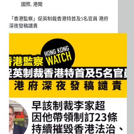
國際
,
港聞
「香港監察」促英制裁香港特首及5名官員 港府
深夜發稿譴責