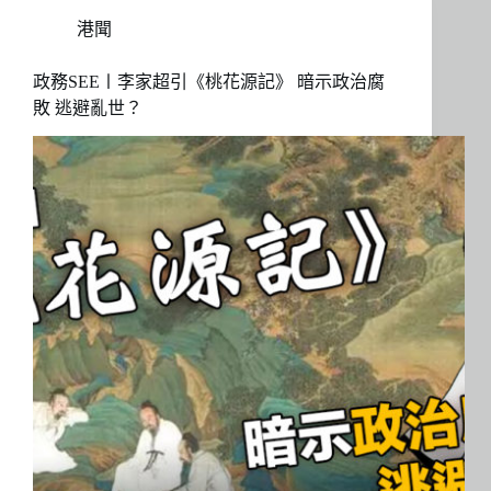
港聞
政務SEE〡李家超引《桃花源記》 暗示政治腐
敗 逃避亂世？