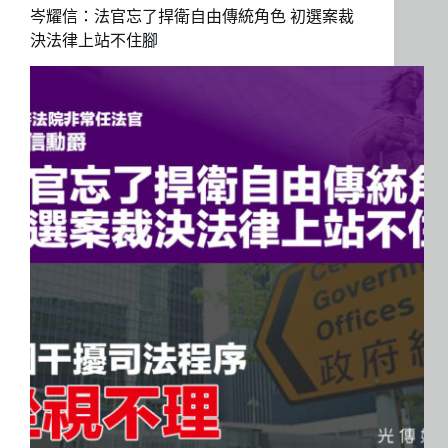
岑耀信：法官忘了捍衛自由傳統角色 初選案裁
決法律上站不住腳