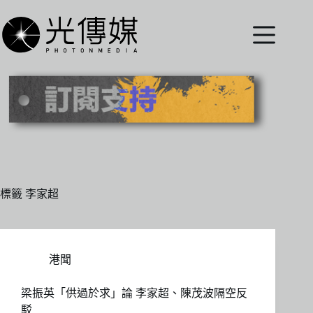
跳
至
主
要
內
容
標籤
李家超
港聞
梁振英「供過於求」論 李家超、陳茂波隔空反
駁