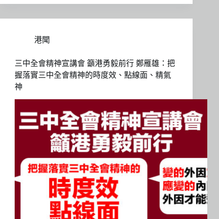
港聞
三中全會精神宣講會 籲港勇毅前行 鄭雁雄：把
握落實三中全會精神的時度效、點線面、精氣
神