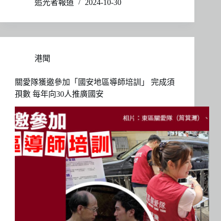
追光者報道
2024-10-30
港聞
關愛隊獲邀參加「國安地區導師培訓」 完成須
孭數 每年向30人推廣國安