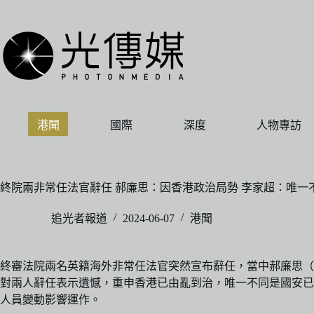
跳
至
主
要
內
容
港聞
國際
深度
人物專訪
終院兩非常任法官辭任 郝廉思：因香港政治局勢 李家超：唯一
追光者報道
2024-06-07
港聞
終審法院兩名英籍海外非常任法官突然宣布辭任，當中郝廉思（Lawren
對兩人辭任表示遺憾，重申香港已由亂到治，唯一不同是國安已
人員變動影響運作。