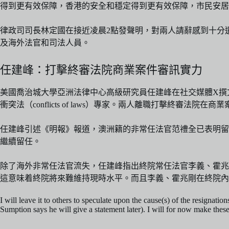
得到更有效保障，香港的安全和穩定得到更有效保障，市民安居
律政司司長林定國在接近凌晨2點發聲明，對兩人請辭感到十分
及海外法官和司法人員。
任建峰：打擊終審法院商業案件審訊實力
美國喬治城大學亞洲法律中心高級研究員任建峰在社交媒體X撰
衝突法（conflicts of laws）專家。兩人離職打擊終審法院在
任建峰引述《明報》報道，澳洲籍的非常任法官范禮全已表明留
繼續留任。
除了海外非常任法官流失，任建峰指出終院常任法官李義、霍兆
這意味着終院將來難維持現時水平。而且李義、霍兆剛在終院內
I will leave it to others to speculate upon the cause(s) of the resignat
Sumption says he will give a statement later). I will for now make th