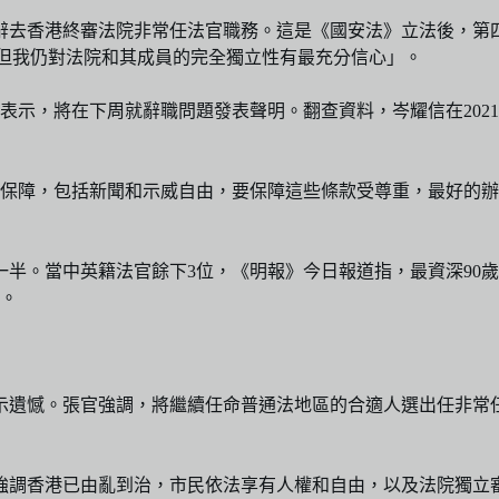
已辭去香港終審法院非常任法官職務。這是《國安法》立法後，第四
法院的職務，但我仍對法院和其成員的完全獨立性有最充分信心」。
》表示，將在下周就辭職問題發表聲明。翻查資料，岑耀信在20
的保障，包括新聞和示威自由，要保障這些條款受尊重，最好的
一半。當中英籍法官餘下3位，《明報》今日報道指，最資深90
滿。
示遺憾。張官強調，將繼續任命普通法地區的合適人選出任非常
強調香港已由亂到治，市民依法享有人權和自由，以及法院獨立