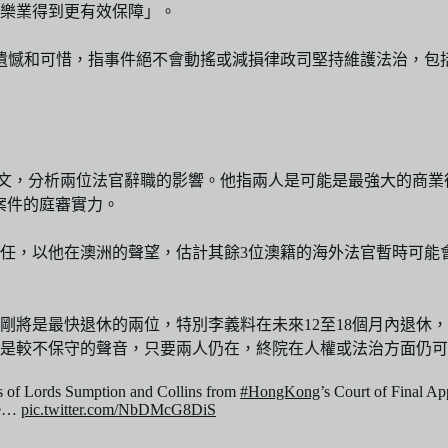
樂業得到更有效保障」。
遺憾和可惜，指事件絕不會動搖或減損律政司堅持維護法治，包
文，分析兩位法官辭職的影響。他指兩人是可能是最強大的商業
商業案件的庭審實力。
任，以他在澳洲的聲望，估計其餘3位澳籍的海外法官暫時可能
剛將是最快退休的兩位，特別李義料在未來12至18個月內退休
是較不保守的聲音，只要兩人仍在，終院在人權或法治方面仍可
ions of Lords Sumption and Collins from
#HongKong
’s Court of Final Ap
ese…
pic.twitter.com/NbDMcG8DiS