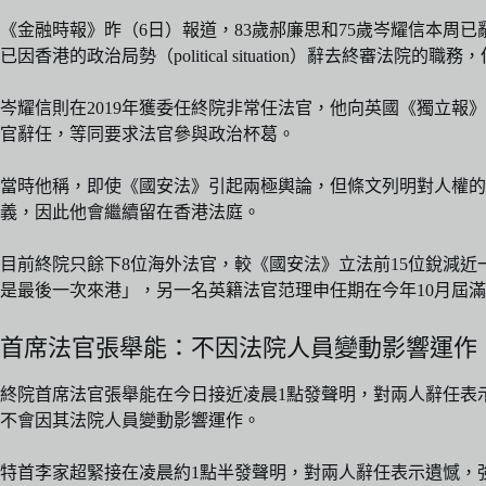
《金融時報》昨（6日）報道，83歲郝廉思和75歲岑耀信本周
已因香港的政治局勢（political situation）辭去終審
岑耀信則在2019年獲委任終院非常任法官，他向英國《獨立報
官辭任，等同要求法官參與政治杯葛。
當時他稱，即使《國安法》引起兩極輿論，但條文列明對人權
義，因此他會繼續留在香港法庭。
目前終院只餘下8位海外法官，較《國安法》立法前15位銳減近
是最後一次來港」，另一名英籍法官范理申任期在今年10月屆
首席法官張舉能：不因法院人員變動影響運作
終院首席法官張舉能在今日接近凌晨1點發聲明，對兩人辭任表
不會因其法院人員變動影響運作。
特首李家超緊接在凌晨約1點半發聲明，對兩人辭任表示遺憾，