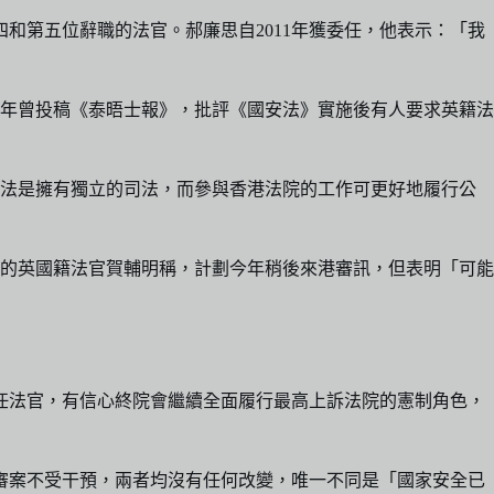
和第五位辭職的法官。郝廉思自2011年獲委任，他表示：「我
21年曾投稿《泰晤士報》，批評《國安法》實施後有人要求英籍法
辦法是擁有獨立的司法，而參與香港法院的工作可更好地履行公
歲的英國籍法官賀輔明稱，計劃今年稍後來港審訊，但表明「可能
任法官，有信心終院會繼續全面履行最高上訴法院的憲制角色，
審案不受干預，兩者均沒有任何改變，唯一不同是「國家安全已