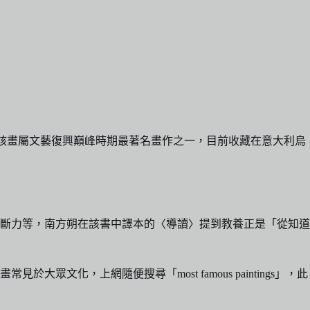
1510）的作品，該畫屬文藝復興巔峰時期最著名畫作之一，目前收藏在意大利烏
斷力等，南方朔在該書中譯本的〈導讀〉提到教養正是「從知道
，上網隨便搜尋「most famous paintings」，此