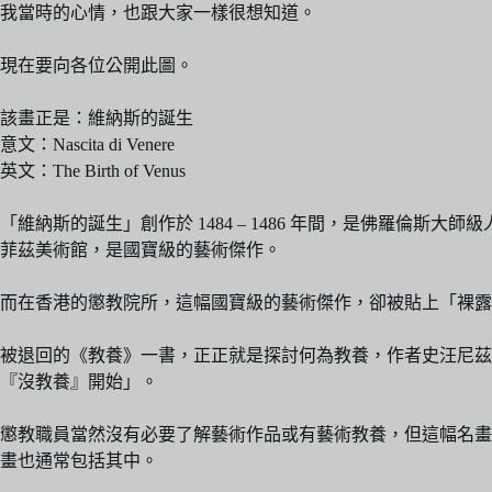
我當時的心情，也跟大家一樣很想知道。
現在要向各位公開此圖。
該畫正是：維納斯的誕生
意文：Nascita di Venere
英文：The Birth of Venus
「維納斯的誕生」創作於 1484 – 1486 年間，是佛羅倫斯大師級人
菲茲美術館，是國寶級的藝術傑作。
而在香港的懲教院所，這幅國寶級的藝術傑作，卻被貼上「裸露
被退回的《教養》一書，正正就是探討何為教養，作者史汪尼茲
『沒教養』開始」。
懲教職員當然沒有必要了解藝術作品或有藝術教養，但這幅名畫絕非小眾
畫也通常包括其中。