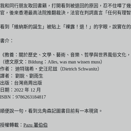
我和同行朋友取回書籍，打開看到被退回的原因，忍不住嘩了幾聲
官，後來香港最高法院推翻裁決，法官在判詞直言「任何有理智
看到「維納斯的誕生」被貼上「裸露！退！」的字眼，說實在的
書介：
《教養：關於歷史、文學、藝術、音樂、哲學與世界風俗文化，
（德文原文：Bildung：Alles, was man wissen muss）
作者： 迪特瑞希‧史汪尼玆（Dietrich Schwanitz）
譯者： 劉銳、劉雨生
出版：台灣商周出版
日期：2022 年 12 月
ISBN：9786263184817
順便說一句，看到北角森記圖書目前有一本現貨。
授權轉載：
Pazu 薯伯伯