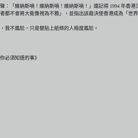
：「維納斯喎！維納斯喎！維納斯喎！」還記得 1994 年香
者都不會將大衛像視為不雅」，並指出該裁決使香港成為「世界
，我不尷尬，只是替貼上紙條的人極度尷尬。
你必須知道的事》