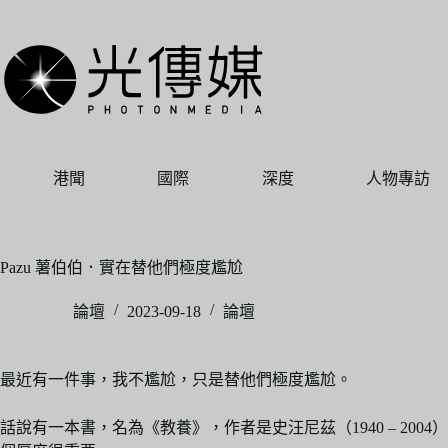
跳
至
主
要
內
容
港聞
國際
深度
人物專訪
Pazu 薯伯伯．實在替他們極度尷尬
論壇
2023-09-18
論壇
最近有一件事，我不尷尬，只是替他們極度尷尬。
話說有一本書，名為《教養》，作者是史汪尼茲（1940 – 20