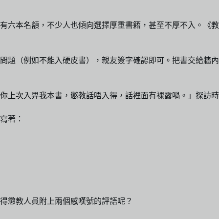
有六本名額，不少人也傾向選擇厚重書籍，甚至不厚不入。《教
問題（例如不能入硬皮書），親友簽字確認即可。把書交給牆內
你上次入畀我本書，懲教話唔入得，話裡面有裸露喎。」探訪時
面寫著：
，值得懲教人員附上兩個感嘆號的評語呢？