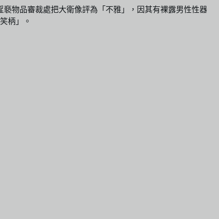
港淫褻物品審裁處把大衛像評為「不雅」，因其有裸露男性性器
笑柄」。