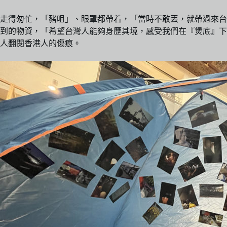
走得匆忙，「豬咀」、眼罩都帶着，「當時不敢丟，就帶過來台
到的物資，「希望台灣人能夠身歷其境，感受我們在『煲底』下
人翻閱香港人的傷痕。