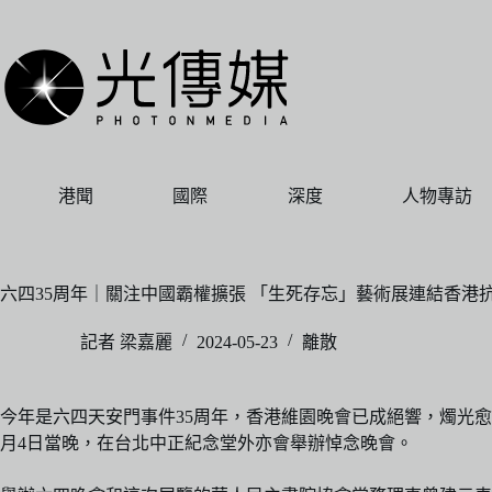
跳
至
主
要
內
容
港聞
國際
深度
人物專訪
六四35周年｜關注中國霸權擴張 「生死存忘」藝術展連結香港
記者 梁嘉麗
2024-05-23
離散
今年是六四天安門事件35周年，香港維園晚會已成絕響，燭光
月4日當晚，在台北中正紀念堂外亦會舉辦悼念晚會。