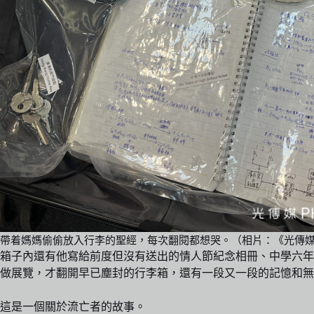
帶着媽媽偷偷放入行李的聖經，每次翻閱都想哭。（相片：《光傳
箱子內還有他寫給前度但沒有送出的情人節紀念相冊、中學六年
做展覽，才翻開早已塵封的行李箱，還有一段又一段的記憶和無
這是一個關於流亡者的故事。