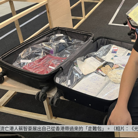
流亡港人蔡智豪展出自己從香港帶過來的「走難包」。（相片：《