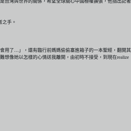
是台灣與世界的關係，希望全球關心中國極權擴張，他指出記者
者之手。
機會用了…」，還有臨行前媽媽偷偷塞進箱子的一本聖經，翻開其
像她以怎樣的心情送我離開，由初時不接受，到現在realize