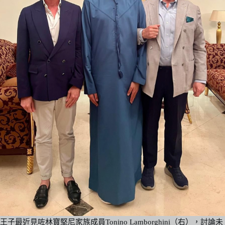
王子最近見咗林寶堅尼家族成員Tonino Lamborghini（右），討論未