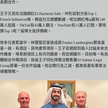
長期合作。
王子又見咗法國網紅El-Hachemi Sabi，仲形容對方係Top 1
French Influencer㖭，睇返社交媒體數據，呢位網紅喺ig都有140
萬人追蹤、TikTok有43萬人關注、YouTube有11萬人訂閱。算唔
算Top 1呢？留俾大家評價喇。
咁多位貴賓當中，林寶堅尼家族成員Tonino Lamborghini算係富
豪一員，有酒店、房地產等項目。王子官網提到兩人討論未來合
作機會，喺某啲項目上有共同願景。而官網顯示，目前唯一有具
體啲合作嘅項目，就係王子同杜拜嘅法務集團Al Sabtan Legal
Group簽署一份合作協議。咁出嚟行走江湖，都真係要有專業法
律團隊嘅。