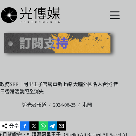
跳
至
主
要
內
容
政務SEE｜阿里王子官網重新上線 大曬外國名人合照 昔
日香港活動照全消失
追光者報道
2024-06-25
港聞
分享
6月就嚟完，杜拜嘅阿里王子（Sheikh Ali Rashed Ali Saeed Al