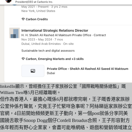
linkedIn顯示，曾經擔任王子家族辦公室「國際戰略關係總監」嘅
William Tien喺5月已經離職喇。
但作為香港人，最擔心嘅係6月都就嚟完喇，王子嘅香港家族辦
公室仲係冇聲氣，究竟王子忙緊咩急事呢？阿絲睇返家族辦公室
官網，4日前開始頻頻更新王子動向，第一個post就係分享同美
國饒舌歌手Snoop Dogg個仔Cordell Broadus合照，王子形容對方
係年輕而有野心企業家，會盡可能喺網絡、遊戲和營銷領域建立