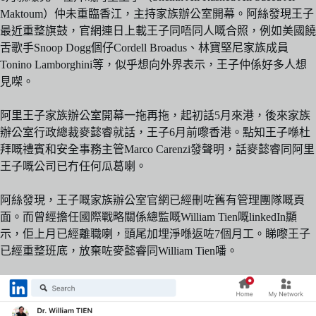
Maktoum）仲未重臨香江，主持家族辦公室開幕。阿絲發現王子
最近重整旗鼓，官網連日上載王子同唔同人嘅合照，例如美國饒
舌歌手Snoop Dogg個仔Cordell Broadus、林寶堅尼家族成員
Tonino Lamborghini等，似乎想向外界表示，王子仲係好多人想
見㗎。
阿里王子家族辦公室開幕一拖再拖，起初話5月來港，後來家族
辦公室行政總裁麥懿睿就話，王子6月前嚟香港。點知王子喺杜
拜嘅禮賓和安全事務主管Marco Carenzi發聲明，話麥懿睿同阿里
王子嘅公司已冇任何瓜葛喇。
阿絲發現，王子嘅家族辦公室官網已經刪咗舊有管理團隊嘅頁
面。而曾經擔任國際戰略關係總監嘅William Tien嘅linkedIn顯
示，佢上月已經離職喇，頭尾加埋淨喺返咗7個月工。睇嚟王子
已經重整班底，放棄咗麥懿睿同William Tien噃。