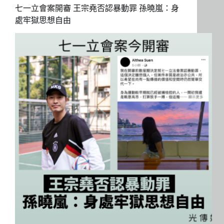
七一立會案開審 王宗堯否認暴動罪 孫曉嵐：身
處牢獄思想自由