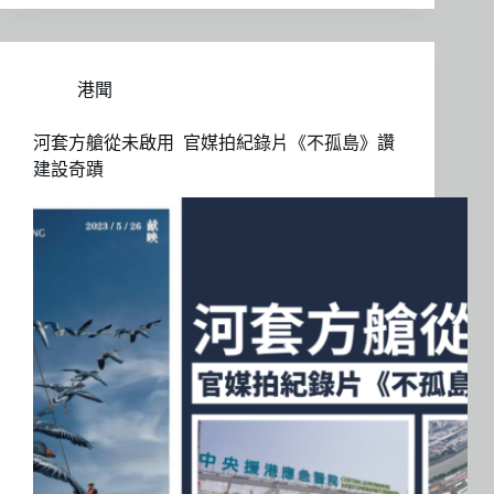
港聞
河套方艙從未啟用 官媒拍紀錄片《不孤島》讚
建設奇蹟