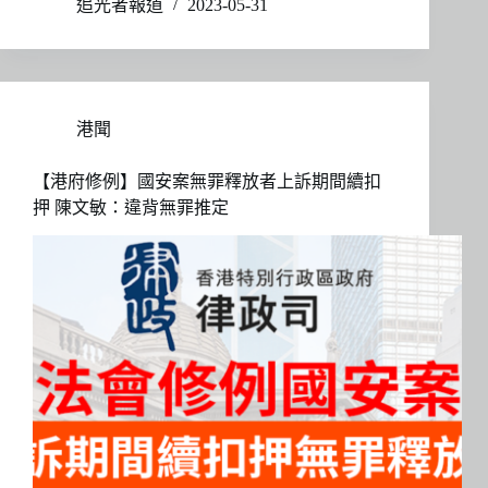
追光者報道
2023-05-31
港聞
【港府修例】國安案無罪釋放者上訴期間續扣
押 陳文敏：違背無罪推定