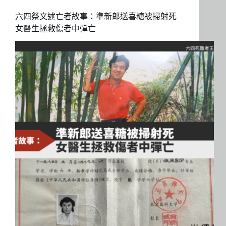
六四祭文述亡者故事：準新郎送喜糖被掃射死
女醫生拯救傷者中彈亡