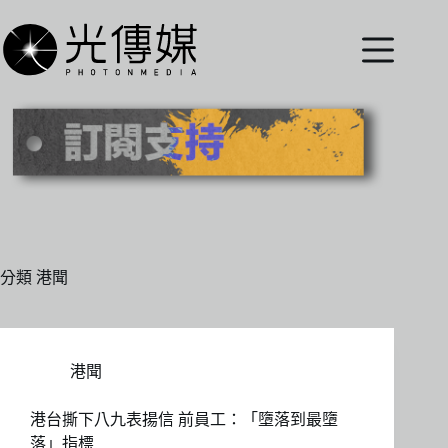
跳
至
主
要
內
容
分類
港聞
港聞
港台撕下八九表揚信 前員工：「墮落到最墮
落」指標