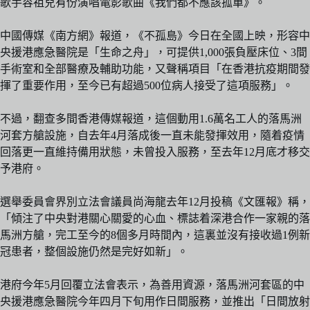
歌手容祖兒有份演唱電影歌曲《我們都不應該孤單》。
中國傳媒《南方網》報道，《不孤島》今日在全國上映，形容中
央援港應急醫院是「生命之舟」，可提供1,000張負壓床位、3間
手術室和全部醫療及輔助功能，又聲稱項目「在香港抗疫期間發
揮了重要作用，至今已有超過500位病人接受了這項服務」。
不過，翻查多間香港傳媒報道，這個動用1.6萬名工人的落馬洲
河套方艙設施，自去年4月落成後一直未能發揮效用，隨着疫情
回落更一直維持備用狀態，未曾投入服務，至去年12月底才移交
予港府。
選舉委員會界別立法會議員尚海龍去年12月投稿《文匯報》稱，
「傾注了中央對港關心關愛的心血、標誌着深港合作一家親的落
馬洲方艙，完工至今的8個多月時間內，這裏並沒有接收過1例新
冠患者，整個設施仍然是完好如新」。
港府今年5月回覆立法會表示，為善用資源，落馬洲河套區的中
央援港應急醫院今年四月下旬用作日間服務，並推出「日間放射