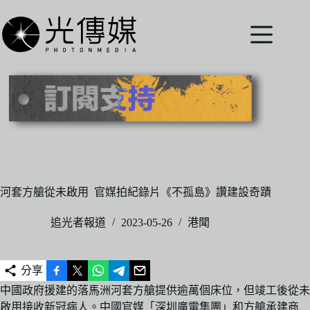
跳
至
主
要
內
容
河套方艙從未啟用 官媒拍紀錄片《不孤島》讚建設奇蹟
追光者報道
2023-05-26
港聞
分享
中國政府援建的落馬洲河套方艙提供逾萬個床位，但竣工後從未
啟用接收新冠病人。中國官媒「深圳廣電集團」和方艙承建商