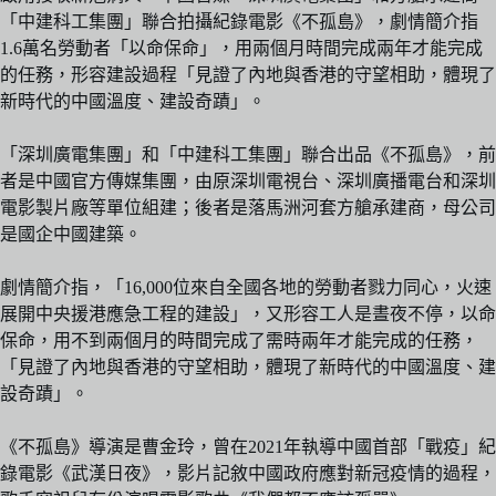
「中建科工集團」聯合拍攝紀錄電影《不孤島》，劇情簡介指
1.6萬名勞動者「以命保命」，用兩個月時間完成兩年才能完成
的任務，形容建設過程「見證了內地與香港的守望相助，體現了
新時代的中國溫度、建設奇蹟」。
「深圳廣電集團」和「中建科工集團」聯合出品《不孤島》，前
者是中國官方傳媒集團，由原深圳電視台、深圳廣播電台和深圳
電影製片廠等單位組建；後者是落馬洲河套方艙承建商，母公司
是國企中國建築。
劇情簡介指，「16,000位來自全國各地的勞動者戮力同心，火速
展開中央援港應急工程的建設」，又形容工人是晝夜不停，以命
保命，用不到兩個月的時間完成了需時兩年才能完成的任務，
「見證了內地與香港的守望相助，體現了新時代的中國溫度、建
設奇蹟」。
《不孤島》導演是曹金玲，曾在2021年執導中國首部「戰疫」紀
錄電影《武漢日夜》，影片記敘中國政府應對新冠疫情的過程，