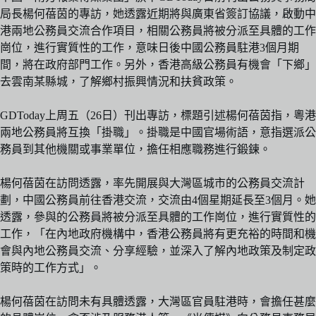
局長楊何蓓茵的專訪，她透露近期將與廣東省簽訂協議，啟動中
港兩地公務員交流合作項目，相關公務員將被分派至具體的工作
崗位，進行實質性的工作，意味日後中國公務員駐港3個月期
間，將在政府部門工作。另外，香港高級公務員有機會「下鄉」
去雲南某縣城，了解鄉村振興情況和扶貧政策。
GDToday上周五（26日）刊出專訪，標題引述楊何蓓茵指，粵港
兩地公務員將互換「掛職」。掛職是中國官場術語，意指選派公
務員到其他機關或事業單位，擔任相應職務進行鍛鍊。
楊何蓓茵在訪問透露，率先開展與大灣區城市的公務員交流計
劃，中國公務員前往香港交流，交流由4個星期延長至3個月。她
透露，參與的公務員將被分派至具體的工作崗位，進行實質性的
工作，「在內地政府機構中，香港公務員將有更充裕的時間和機
會與內地公務員交流、分享經驗，並深入了解內地政策及制定政
策時的工作方式」。
楊何蓓茵在訪問未有具體透露，大灣區官員駐港時，會擔任甚麼