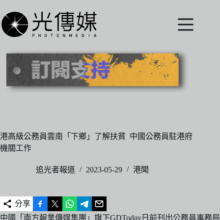
跳
至
主
要
內
容
港高級公務員雲南「下鄉」了解扶貧 中國公務員駐港府
機關工作
追光者報道
2023-05-29
港聞
分享
中國「南方報業傳媒集團」旗下GDToday日前刊出公務員事務局