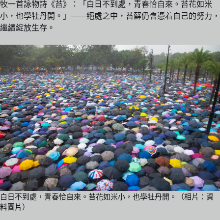
牧一首詠物詩《苔》：「白日不到處，青春恰自來。苔花如米
小，也學牡丹開。」——絕處之中，苔蘚仍會憑着自己的努力，
繼續綻放生存。
白日不到處，青春恰自來。苔花如米小，也學牡丹開。（相片：資
料圖片）