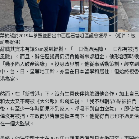
葉錦龍於2019年參選並勝出中西區石塘咀區議會選舉。（相片：被
訪者提供）
辭職其實未有讓Sam感到輕鬆，「一日做過民陣，一日都有被捕
風險」。而且，辭任區議員仍須負擔辦事處租金，他形容那時候
「幾乎陷入破產邊緣」。投身政界前，他從事活動策劃，經常到
中、台、日、星等地工幹，亦曾在日本留學和居住，但始終視香
港為家。
然而，在「新香港」下，沒有生意伙伴夠膽跟他合作，加上自己
和太太又不時被《大公報》跟蹤監視，「我不想朝早6點被拍門
後，有至少一年時間見不到家人、呼吸不到自由空氣」，即使僥
倖沒有被捕，在政商界皆無發揮空間下，他覺得自己也不過是活
在一個大監獄。
最終，他決定跟太太在2022年中離開香港到日本做研究，更開始