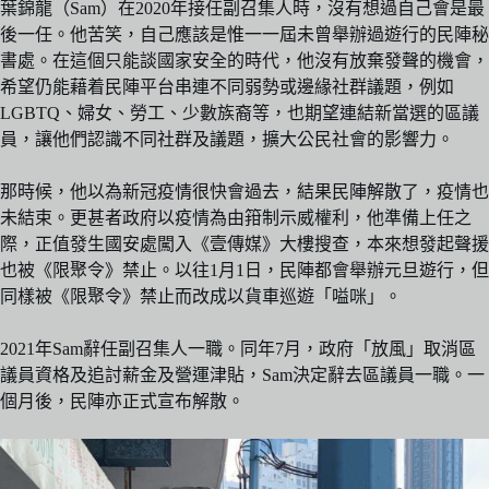
葉錦龍（Sam）在2020年接任副召集人時，沒有想過自己會是最
後一任。他苦笑，自己應該是惟一一屆未曾舉辦過遊行的民陣秘
書處。在這個只能談國家安全的時代，他沒有放棄發聲的機會，
希望仍能藉着民陣平台串連不同弱勢或邊緣社群議題，例如
LGBTQ、婦女、勞工、少數族裔等，也期望連結新當選的區議
員，讓他們認識不同社群及議題，擴大公民社會的影響力。
那時候，他以為新冠疫情很快會過去，結果民陣解散了，疫情也
未結束。更甚者政府以疫情為由箝制示威權利，他準備上任之
際，正值發生國安處闖入《壹傳媒》大樓搜查，本來想發起聲援
也被《限聚令》禁止。以往1月1日，民陣都會舉辦元旦遊行，但
同樣被《限聚令》禁止而改成以貨車巡遊「嗌咪」。
2021年Sam辭任副召集人一職。同年7月，政府「放風」取消區
議員資格及追討薪金及營運津貼，Sam決定辭去區議員一職。一
個月後，民陣亦正式宣布解散。