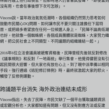
林鄭月娥上任行政長官，但那時港人仍會嘗試發聲，「即使當刻
沒有用，也會在事後想下次可怎辦」。
Vincent說。當年政治氣氛低潮時，各個組織仍然努力思考如何
鼓動市民關心DQ問題、如何讓市民不要只關注誰擔任下屆特
首，或把過多寄望放在任何一位候選人身上，「民陣不論高低潮
也好，他就像一個蜘蛛網，各個成員團體就是蜘蛛，大家努力織
網，把公民社會上不同類型、不同議題的組織連結一起。」
2016年6位立法會議員被褫奪資格後，民陣曾經先後就反對修改
《議事規則》和反對「一地兩檢」舉行集會，他覺得儘管沒有引
起民間很大迴響，但大家也有放在心上，到了親中派準備以相同
手段，強行通過《逃犯修訂條例》時，最終就激起大家的怒火，
觸發了反修例運動。
跨議題平台消失 海外政治連結未成形
Vincent指出，失去了民陣，市民欠缺了一個平台獲取議題資訊
或宏觀分析也，大家都知道有問題，但又沒有對應方法或反建