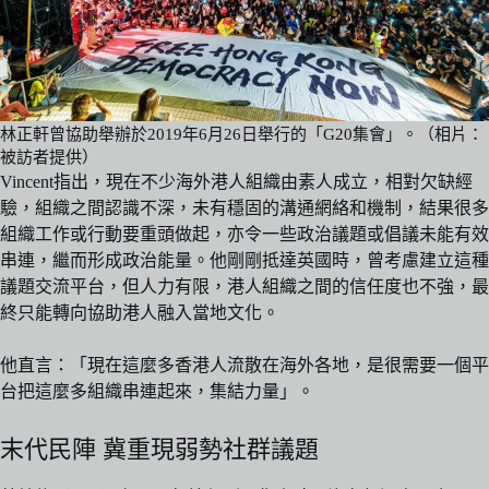
林正軒曾協助舉辦於2019年6月26日舉行的「G20集會」。（相片：
被訪者提供）
Vincent指出，現在不少海外港人組織由素人成立，相對欠缺經
驗，組織之間認識不深，未有穩固的溝通網絡和機制，結果很多
組織工作或行動要重頭做起，亦令一些政治議題或倡議未能有效
串連，繼而形成政治能量。他剛剛抵達英國時，曾考慮建立這種
議題交流平台，但人力有限，港人組織之間的信任度也不強，最
終只能轉向協助港人融入當地文化。
他直言：「現在這麼多香港人流散在海外各地，是很需要一個平
台把這麼多組織串連起來，集結力量」。
末代民陣 冀重現弱勢社群議題