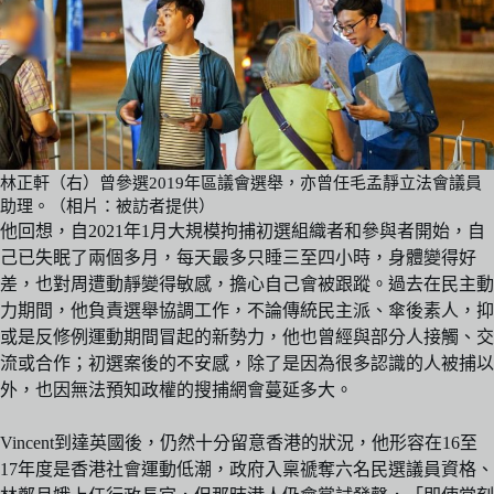
林正軒（右）曾參選2019年區議會選舉，亦曾任毛孟靜立法會議員
助理。（相片：被訪者提供）
他回想，自2021年1月大規模拘捕初選組織者和參與者開始，自
己已失眠了兩個多月，每天最多只睡三至四小時，身體變得好
差，也對周遭動靜變得敏感，擔心自己會被跟蹤。過去在民主動
力期間，他負責選舉協調工作，不論傳統民主派、傘後素人，抑
或是反修例運動期間冒起的新勢力，他也曾經與部分人接觸、交
流或合作；初選案後的不安感，除了是因為很多認識的人被捕以
外，也因無法預知政權的搜捕網會蔓延多大。
Vincent到達英國後，仍然十分留意香港的狀況，他形容在16至
17年度是香港社會運動低潮，政府入稟禠奪六名民選議員資格、