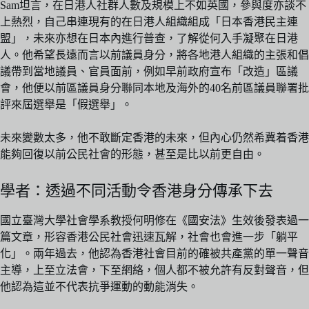
Sam坦言，在日港人社群人數及規模上不如英國，參與度亦談不
上熱烈，自己串連現有的在日港人組織組成「日本香港民主連
盟」，未來亦想在日本內進行普查，了解從何入手凝聚在日港
人。他希望長遠而言以前議員身分，將各地港人組織的主張和倡
議帶到當地議員、官員面前，例如早前政府宣布「改造」區議
會，他便以前區議員身分聯同本地及海外的40名前區議員聯署批
評來屆選舉是「假選舉」。
未來變數太多，他不敢斷定香港的未來，但內心仍然希冀着香港
能夠回復以前公民社會的形態，甚至是比以前更自由。
學者：透過不同活動令香港身分傳承下去
國立臺灣大學社會學系教授何明修在《國安法》生效後發表過一
篇文章，形容香港公民社會迅速瓦解，社會也會進一步「躺平
化」。兩年過去，他認為香港社會目前的確被共產黨的單一聲音
主導，上至立法會，下至網絡，個人都不被允許有反對聲音，但
他認為這並不代表抗爭運動的動能消失。