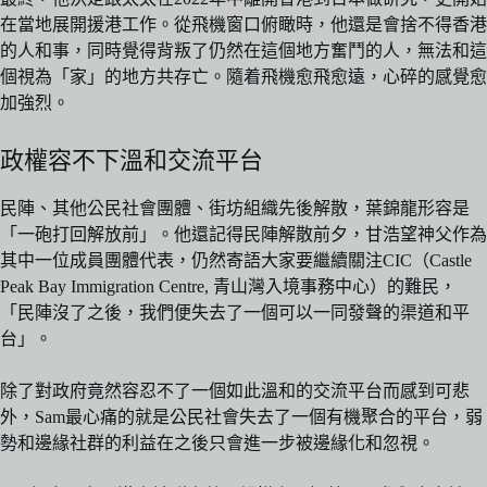
在當地展開援港工作。從飛機窗口俯瞰時，他還是會捨不得香港
的人和事，同時覺得背叛了仍然在這個地方奮鬥的人，無法和這
個視為「家」的地方共存亡。隨着飛機愈飛愈遠，心碎的感覺愈
加強烈。
政權容不下溫和交流平台
民陣、其他公民社會團體、街坊組織先後解散，葉錦龍形容是
「一砲打回解放前」。他還記得民陣解散前夕，甘浩望神父作為
其中一位成員團體代表，仍然寄語大家要繼續關注CIC（Castle
Peak Bay Immigration Centre, 青山灣入境事務中心）的難民，
「民陣沒了之後，我們便失去了一個可以一同發聲的渠道和平
台」。
除了對政府竟然容忍不了一個如此溫和的交流平台而感到可悲
外，Sam最心痛的就是公民社會失去了一個有機聚合的平台，弱
勢和邊緣社群的利益在之後只會進一步被邊緣化和忽視。