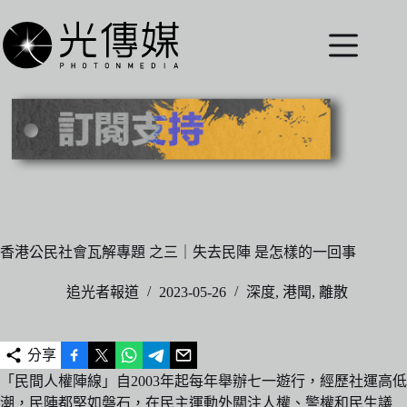
跳
至
主
要
內
容
香港公民社會瓦解專題 之三｜失去民陣 是怎樣的一回事
追光者報道
2023-05-26
深度
,
港聞
,
離散
分享
「民間人權陣線」自2003年起每年舉辦七一遊行，經歷社運高低
潮，民陣都堅如磐石，在民主運動外關注人權、警權和民生議