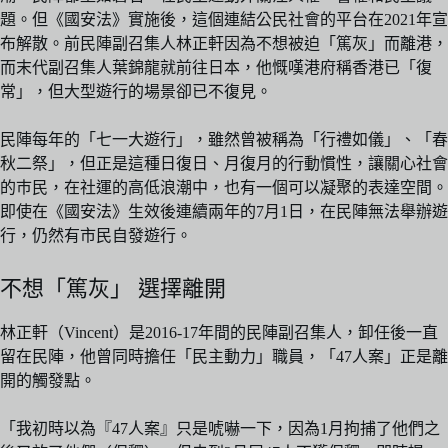
題。但《國安法》實施後，這個連結公民社會的平台在2021年宣
布解散。前民陣副召集人林正軒因為不想被迫「篤灰」而離港，
而末代副召集人葉錦龍就前往日本，他慨嘆港府稱香港已「復
常」，但大型遊行的場景卻已不復見。
民陣每年的「七一大遊行」，雖然曾被稱為「行禮如儀」、「春
秋二祭」，但正是這種日復日、月復月的行動慣性，讓關心社會
的巿民，在社運的高低浪潮中，也有一個可以凝聚的表達空間。
即使在《國安法》生效後連續兩年的7月1日，在民陣無法舉辦遊
行，仍然有市民自發遊行。
不想「篤灰」 選擇離開
林正軒（Vincent）是2016-17年間的民陣副召集人，卸任後一直
留在民陣，他曾同時擔任「民主動力」職員，「47人案」正是離
開的觸發點。
「我初時以為『47人案』只是唬嚇一下，因為1月拘捕了他們之