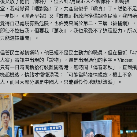
後又放了他們（保釋），但去到2月尾47人不獲保釋、即時提
堂，我就覺得『唔對路』了，共產黨似乎『嚟真』了。然後不足
一星期，《聯合早報》又『放風』指政府準備調查民陣，我開始
覺得自己處境有點危險。也許我只屬於第二、三層（被捕網），
即使不控告我，但要我『篤灰』，我也承受不了這種壓力，所以
只能選擇離開」。
儘管民主派初選時，他已經不是民主動力的職員，但在最近「47
人案」審訊中出現的「證物」，還是出現過他的名字。Vincent
只有一日時間執拾行裝離開香港，無時間「傷春悲秋」，直到飛
機起機後，情緒才慢慢湧現：「可能當時疫情緣故，機上不多
人，而且大部分還是中國人，只能孤伶伶地默默流淚」。