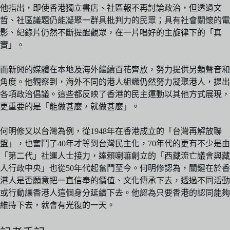
他指出，即使香港獨立書店、社區報不再討論政治，但透過文
哲、社區議題仍能凝聚一群具批判力的民眾；具有社會關懷的電
影、紀錄片仍然不斷提醒觀眾，在一片唱好的主旋律下的「真
實」。
而新興的媒體在本地及海外繼續百花齊放，努力提供另類聲音和
角度。他觀察到，海外不同的港人組織仍然努力凝聚港人，提出
各項政治倡議。這些都反映了香港的民主運動以其他方式展現，
更重要的是「能做甚麼，就做甚麼」。
何明修又以台灣為例，從1948年在香港成立的「台灣再解放聯
盟」，也奮鬥了40年才等到台灣民主化，70年代的更有不少是由
「第二代」社運人士接力，達賴喇嘛創立的「西藏流亡議會與藏
人行政中央」也從50年代起奮鬥至今。何明修認為，關鍵在於香
港人是否願意把一直信奉的價值、文化傳承下去，透過不同活動
或行動讓香港人這個身分延續下去。他認為只要香港的認同能夠
維持下去，就會有光復的一天。