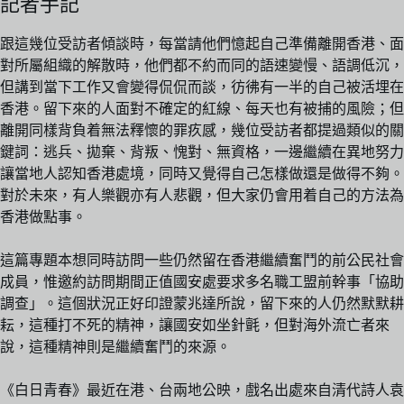
記者手記
跟這幾位受訪者傾談時，每當請他們憶起自己準備離開香港、面
對所屬組織的解散時，他們都不約而同的語速變慢、語調低沉，
但講到當下工作又會變得侃侃而談，彷彿有一半的自己被活埋在
香港。留下來的人面對不確定的紅線、每天也有被捕的風險；但
離開同樣背負着無法釋懷的罪疚感，幾位受訪者都提過類似的關
鍵詞：逃兵、拋棄、背叛、愧對、無資格，一邊繼續在異地努力
讓當地人認知香港處境，同時又覺得自己怎樣做還是做得不夠。
對於未來，有人樂觀亦有人悲觀，但大家仍會用着自己的方法為
香港做點事。
這篇專題本想同時訪問一些仍然留在香港繼續奮鬥的前公民社會
成員，惟邀約訪問期間正值國安處要求多名職工盟前幹事「協助
調查」。這個狀況正好印證蒙兆達所說，留下來的人仍然默默耕
耘，這種打不死的精神，讓國安如坐針氈，但對海外流亡者來
說，這種精神則是繼續奮鬥的來源。
《白日青春》最近在港、台兩地公映，戲名出處來自清代詩人袁