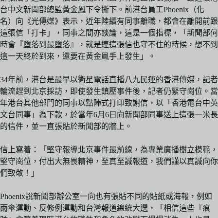
台中文新聞部總監黃金鳳下令撕下。前港台員工Phoenix（化
名）向《光傳媒》表示，近年陸續有同事離職，都會在離開前跟
這張信「打卡」，同事之間亦談論，這是一個指標，「新聞部何
時會『墮落到最墮落』，就是連這張信也守不住的時候，想不到
這一天終於到來，還要在黃金鳯手上發生」。
34年前，港台是最早以衛星電話直播八九民運的香港傳媒，記者
輪流趕到北京採訪，即使發生鎮壓事件後，記者仍緊守崗位。當
年港台其他部門的同事以點陣式打印致謝信，以「香港電台中英
文台同事」為下款，於當年6月6日向新聞部同事送上這張一米長
的信件，並一直張貼於新聞部的牆上。
信上寫着：「堅守報導北京事件最前線，為專業廣播樹立模範，
堅守崗位，付出大無畏精神，至真至誠報道，我們謹以真誠向你
們致敬！」
Phoenix說新聞部辦公室一向也有張貼不同的貼紙或海報，例如
雨傘運動、反修例運動和台灣報道總統大選，「相信這些『痕