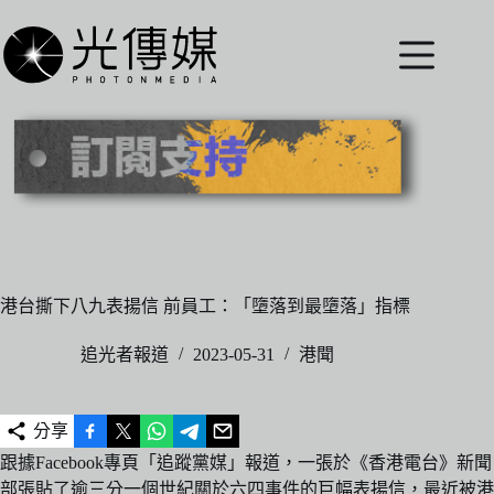
跳
至
主
要
內
容
港台撕下八九表揚信 前員工：「墮落到最墮落」指標
追光者報道
2023-05-31
港聞
分享
跟據Facebook專頁「追蹤黨媒」報道，一張於《香港電台》新聞
部張貼了逾三分一個世紀關於六四事件的巨幅表揚信，最近被港