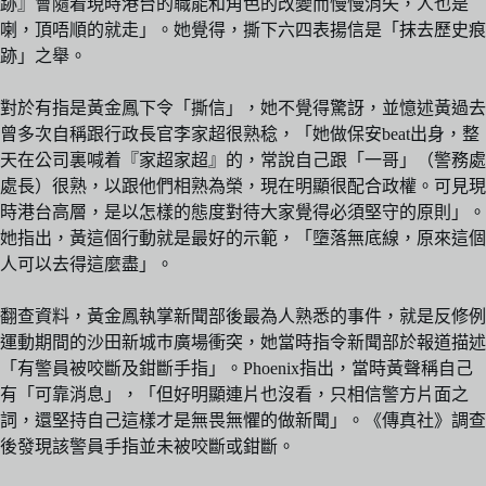
跡』會隨着現時港台的職能和角色的改變而慢慢消失，人也是
喇，頂唔順的就走」。她覺得，撕下六四表揚信是「抹去歷史痕
跡」之舉。
對於有指是黃金鳳下令「撕信」，她不覺得驚訝，並憶述黃過去
曾多次自稱跟行政長官李家超很熟稔，「她做保安beat出身，整
天在公司裏喊着『家超家超』的，常說自己跟「一哥」（警務處
處長）很熟，以跟他們相熟為榮，現在明顯很配合政權。可見現
時港台高層，是以怎樣的態度對待大家覺得必須堅守的原則」。
她指出，黃這個行動就是最好的示範，「墮落無底線，原來這個
人可以去得這麼盡」。
翻查資料，黃金鳳執掌新聞部後最為人熟悉的事件，就是反修例
運動期間的沙田新城巿廣場衝突，她當時指令新聞部於報道描述
「有警員被咬斷及鉗斷手指」。Phoenix指出，當時黃聲稱自己
有「可靠消息」，「但好明顯連片也沒看，只相信警方片面之
詞，還堅持自己這樣才是無畏無懼的做新聞」。《傳真社》調查
後發現該警員手指並未被咬斷或鉗斷。