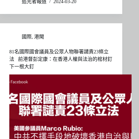
追光者報道
2024-03-20
國際
,
港聞
81名國際國會議員及公眾人物聯署譴責23條立
法 前港督彭定康：在香港人權與法治的棺材釘
下一根大釘