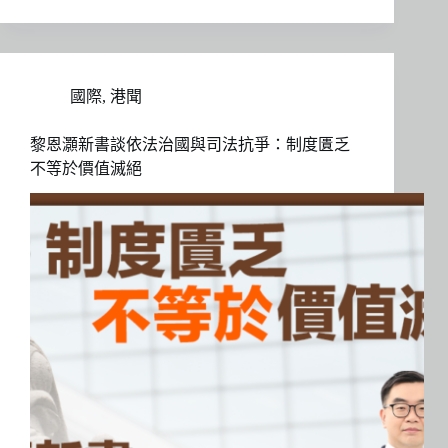
國際
,
港聞
黎恩灝新書談依法治國與司法抗爭：制度匱乏
不等於價值滅絕