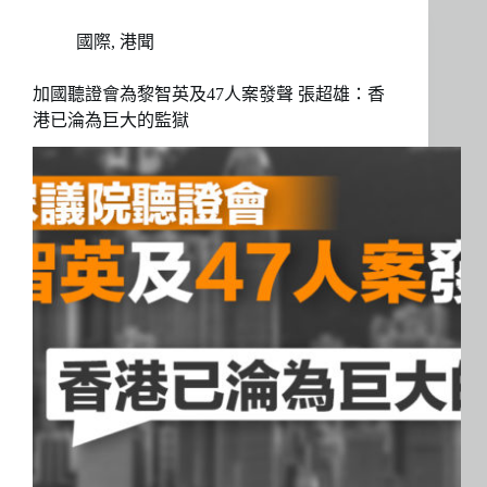
國際
,
港聞
加國聽證會為黎智英及47人案發聲 張超雄：香
港已淪為巨大的監獄