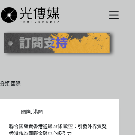
跳
至
主
要
內
容
分類
國際
國際
,
港聞
聯合國譴責香港通過23條 歐盟：引發外界質疑
香港作為國際金融中心吸引力