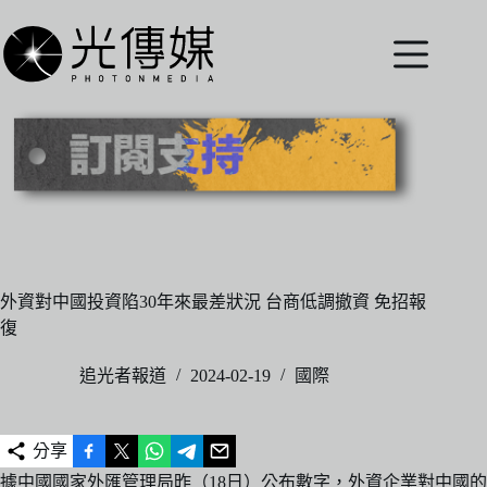
跳
至
主
要
內
容
外資對中國投資陷30年來最差狀況 台商低調撤資 免招報
復
追光者報道
2024-02-19
國際
分享
據中國國家外匯管理局昨（18日）公布數字，外資企業對中國的