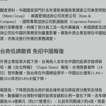
翻查資料，中國國安部門於去年曾對美國商業調查公司美思明智
（Mintz Group）、美國管理諮詢公司貝恩公司（Bain &
Company）、國際專業諮詢公司凱盛融英（Capvision Partners）
進行突擊搜查，拘捕了部分員工及一些外籍僱員。多間調查及諮
詢公司在中國的業務受到嚴重影響，導致外資企業若想在中國投
資，亦無法進行所需的業務調查。
台商低調撤資 免招中國報復
外資企業投資大幅下滑，台灣商人去年在中國的投資亦錄得新
低，據《台北時報》（Taipei Times）報道，台灣陸委會昨（18
日）發布數據，指台商在外國總投資中，中國佔比僅有11.4%，
較2010年的83.8%大幅下降。
報道指，下降原因是台商於過去幾年成功將投資分散到全球各
地。數據顯示台灣對中國的投資金額和比例一直在下降，去年總
額為30.4億美元（約237億港元），比前年同期減少約4成。陸委