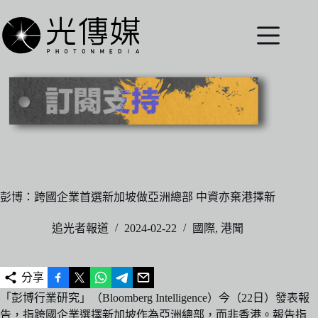
跳
至
主
要
內
容
彭博：跨國企業首選新加坡做亞洲總部 中資亦棄港擇新
追光者報道
2024-02-22
國際
,
港聞
分享
「彭博行業研究」（Bloomberg Intelligence）今（22日）發表報
告，指跨國企業選擇新加坡作為亞洲總部，而非香港。報告指