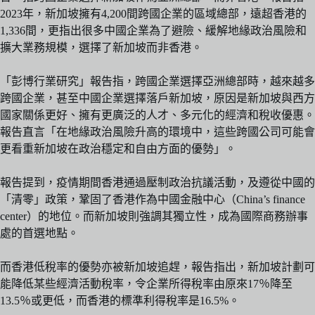
2023年，新加坡擁有4,200間跨國企業的區域總部，遠超香港的
1,336間，更指出很多中國企業為了避險、緩解地緣政治風險和
擴大業務規模，選擇了新加坡而非香港。
「彭博行業研究」報告指，跨國企業選擇亞洲總部時，越來越多
跨國企業，甚至中國企業選擇落戶新加坡，原因是新加坡與西方
國家關係更好、擁有更廣泛的人才、多元化的經濟和稅收優惠。
報告直言「在地緣政治風險升高的環境中，這些跨國公司可能會
更看重新加坡在政治穩定和自由方面的優勢」。
報告提到，疫情期間香港通過壓制政治抗議活動，及遵從中國的
「清零」政策，鞏固了香港作為中國金融中心（China’s finance
center）的地位。而新加坡則強調其獨立性，成為國際商務辦事
處的首選地點。
而香港低稅率的優勢亦被新加坡追趕，報告指出，新加坡計劃可
能降低某些經濟活動稅率，令企業所得稅率由原來17％降至
13.5％或更低，而香港的標準利得稅率是16.5%。