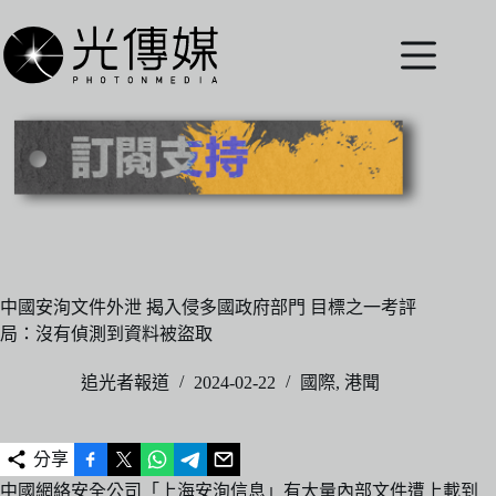
跳
至
主
要
內
容
中國安洵文件外泄 揭入侵多國政府部門 目標之一考評
局：沒有偵測到資料被盜取
追光者報道
2024-02-22
國際
,
港聞
分享
中國網絡安全公司「上海安洵信息」有大量內部文件遭上載到