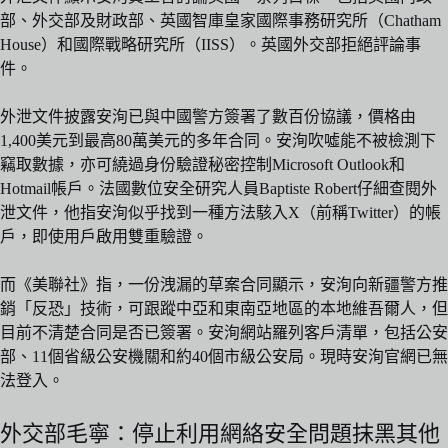
部、外交部及財政部、英國智庫皇家國際事務研究所（Chatham
House）和國際戰略研究所（IISS）。英國外交部拒絕評論事
件。
外泄文件披露安洵已與中國警方簽署了數百份協議，價格由
1,400美元到最高80萬美元的多年合同。安洵吹噓能不被檢測下
竊取數據，亦可繞過身份驗證秘密控制Microsoft Outlook和
Hotmail帳戶。法國數位安全研究人員Baptiste Robert仔細查閱外
泄文件，他指安洵似乎找到一種方法駭入X（前稱Twitter）的帳
戶，即使用戶啟用雙重驗證。
而《美聯社》指，一份洩漏的草案合同顯示，安洵向新疆警方推
銷「反恐」技術，可跟蹤中亞和東南亞地區的本地維吾爾人，但
目前不清楚合同是否已簽署。安洵網站羅列客戶清單，包括公安
部、11個省級公安機關和約40個市級公安局。現時安洵官網已無
法登入。
外交部毛寧：停止利用網絡安全問題抹黑其他