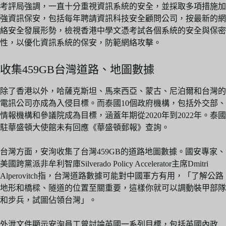
考評局強調，一直十分重視資訊系統的安全，並採取多項措施加
強資訊保安，包括每年聘請資訊科技安全顧問公司，按最新的網
絡安全發展形勢，檢視香港中學文憑考試各個系統的安全與保密
性，以優化資訊系統的保安，防範網絡攻擊。
收集459GB台灣道路、地圖數據
除了香港以外，哈薩克斯坦、馬來西亞、蒙古、尼泊爾和台灣的
電訊公司亦成為入侵目標。而泰國10個政府機構，包括外交部、
情報機構和參議院成為目標，涵蓋年期從2020年到2022年。泰國
駐華盛頓大使館未有回應《華盛頓郵報》查詢。
台灣方面，安洵收集了台灣459GB的道路地圖數據。國安專家、
美國跨黨派非牟利智庫Silverado Policy Accelerator主席Dmitri
Alperovitch指，台灣道路數據可能對中國軍方有用，「了解公路
地形和橋樑、隧道的位置至關重要，這樣你就可以調動裝甲部隊
和步兵，試圖佔領台灣」。
外泄文件顯示安洵員工曾討論英國一系列目標，包括英國內政