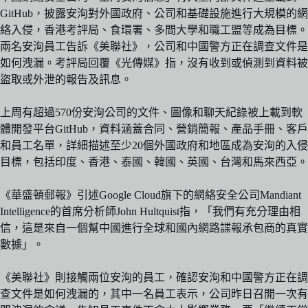
GitHub，披露安洵對外國政府、公司和基礎設施進行大規模的網
絡入侵，香港考評局、食環署、多間大學和職工盟等成為目標。
兩名安洵員工告訴《美聯社》，公司和中國警方正在調查文件是
如何洩漏。考評局回覆《光傳媒》指，沒有收到或偵測到資料被
盜取或外泄的報告及訊息。
上周有超過570份安洵公司的文件、圖像和聊天紀錄被上載到軟
體開發平台GitHub，資料涵蓋合同、營銷簡報、產品手冊、客戶
和員工名單，詳細描述至少20個外國政府和地區成為安洵的入侵
目標，包括印度、香港、泰國、韓國、英國、台灣和馬來西亞。
《華盛頓郵報》引述Google Cloud旗下的網絡安全公司Mandiant
Intelligence的首席分析師John Hultquist指，「我們有充分理由相
信，這是來自一個幫中國進行全球和國內網路諜報承包商的真實
數據」。
《美聯社》則接觸兩位安洵的員工，確認安洵和中國警方正在調
查文件是如何洩漏的，其中一名員工表示，公司昨日召開一次有