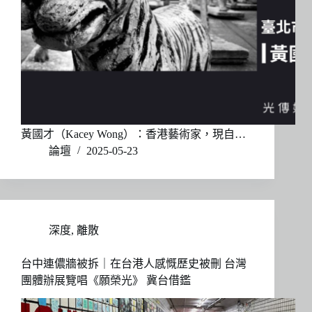
黃國才（Kacey Wong）：香港藝術家，現自…
論壇
2025-05-23
深度
,
離散
台中連儂牆被拆｜在台港人感慨歷史被刪 台灣
團體辦展覽唱《願榮光》 冀台借鑑