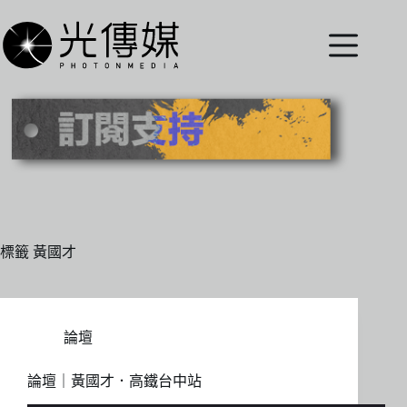
跳
至
主
要
內
容
標籤
黃國才
論壇
論壇｜黃國才．高鐵台中站