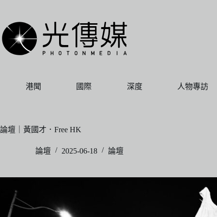
跳
至
主
要
內
容
港聞
國際
深度
人物專訪
論壇｜黃國才．Free HK
論壇
2025-06-18
論壇