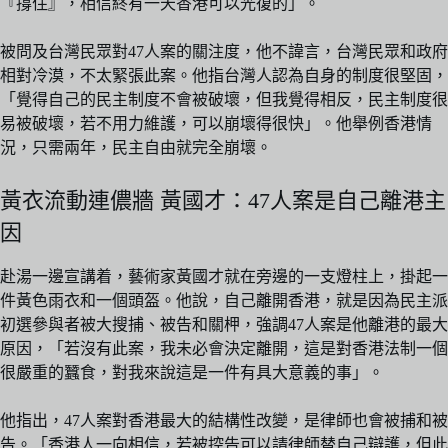
『撐住』，相信終有一天香港可以光復的」。
被問及台灣民眾對47人案的關注度，他不諱言，台灣民眾和政府
相對冷漠，不太緊張此案。他指台灣人認為自身的制度很堅固，
「覺得自己的民主制度不會被破壞，但我覺得相反，民主制度很
易被破壞，若不用力維護，可以崩壞得很快」。他舉例香港情
況，只需兩年，民主自由就完全崩壞。
黃衣流動連儂牆 黃國才：47人案是自己離港主
因
赴湯一邊宣講着，藝術家黃國才就在旁邊的一支燈柱上，掛起一
件黃色雨衣和一個頭盔。他說，自己離開香港，就是因為民主派
初選參與者被大搜捕、被告和關柙，強調47人案是他離港的最大
原因，「若沒有此案，我未必會決定離開，這是對香港法制一個
很嚴重的蠶食，對我來說這是一件有具大意義的事」。
他指出，47人案對香港最大的結構性改變，是律師也會被捕和被
告。「香港人一向相信，若被控告可以請律師替自己辯護，但此