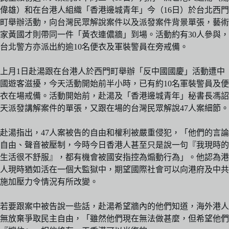
偉雄）和在台港人組織「香港邊城青年」今（16日）於台北西門
町舉辦活動，向台灣民眾解說案件以及派發案件背景單張，藝術
家黃國才則帶同一件「黃衣連儂牆」到場。活動約有30人參與，
台北警方亦派出約逾10名便衣及軍裝警員在旁戒備。
上月1日赴湯跟在台港人於西門町舉辦「反中國國慶」活動遭中
國遊客滋擾，今天活動開始前半小時，已有約10名軍裝警員及便
衣在場戒備。活動開始前，赴湯及「香港邊城青年」秘書長馮詔
天派發講解案件的單張，又跟在場的台灣民眾解說47人案細節。
赴湯指出，47人案被告的自由和權利被嚴重侵犯，「他們的言論
自由、聲音被壓制，今時今日香港人甚至只是說一句『我現時的
生活很不舒服』，都有機會被國安指控為煽動行為」。他認為港
人現時猶如活在一個大監獄中，期望國際社會可以向港府及中共
施加壓力令情況有所改變。
若要跟案中被告說一些話，赴湯希望牆內的他們知道，海外港人
無放棄爭取民主自由，「雖然他們現在無法做甚麼，但希望他們