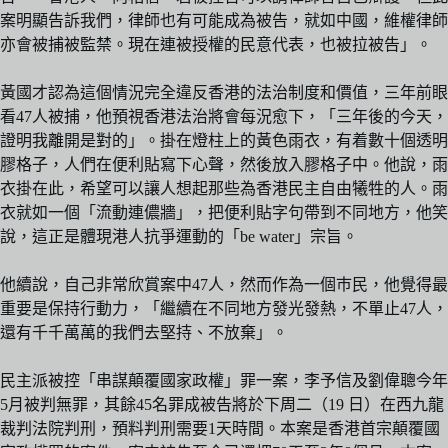
案明顯告訴我們，律師也有可能成為被告，就如中國，維權律師
亦會被捕被監禁。現在連被授權的民意代表，也被拉被告」。
黃國才認為這個情況完全違反香港的法治制度和價值，三年前眼
看47人被捕，他預視香港法治將會每況愈下，「三年後的今天，
證明我離開是對的」。掛在燈柱上的黃色雨衣，有着數十個透明
膠格子，人們在便利貼寫下心聲，然後放入膠格子中。他說，雨
衣掛在此，希望可以讓人想起那些為香港民主自由犧牲的人。雨
衣就如一個「流動連儂牆」，把便利貼字句帶到不同地方，他笑
說，這正是體現港人抗爭運動的「be water」宗旨。
他續說，自己非常欣賞案中47人，然而作為一個巿民，他覺得最
重要是保持行動力，「繼續在不同地方發光發熱，不單止47人，
還有千千萬萬的我們去堅持、不放棄」。
民主派被控「串謀顛覆國家政權」罪一案，李予信及劉偉聰今年
5月被判無罪，其餘45名罪成被告將於下周二（19 日）在西九龍
裁判法院判刑，預料判刑需要1天時間。本案是香港首宗顛覆國