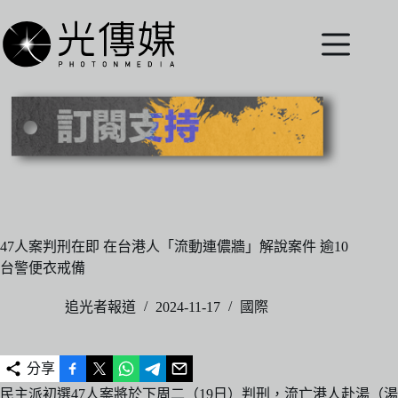
跳
至
主
要
內
容
47人案判刑在即 在台港人「流動連儂牆」解說案件 逾10
台警便衣戒備
追光者報道
2024-11-17
國際
分享
民主派初選47人案將於下周二（19日）判刑，流亡港人赴湯（湯