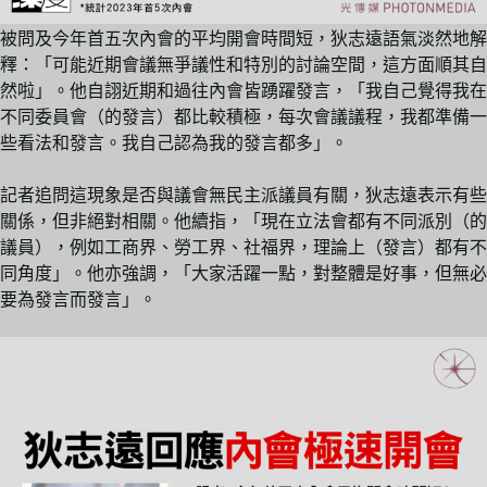
被問及今年首五次內會的平均開會時間短，狄志遠語氣淡然地解
釋：「可能近期會議無爭議性和特別的討論空間，這方面順其自
然啦」。他自詡近期和過往內會皆踴躍發言，「我自己覺得我在
不同委員會（的發言）都比較積極，每次會議議程，我都準備一
些看法和發言。我自己認為我的發言都多」。
記者追問這現象是否與議會無民主派議員有關，狄志遠表示有些
關係，但非絕對相關。他續指，「現在立法會都有不同派別（的
議員），例如工商界、勞工界、社福界，理論上（發言）都有不
同角度」。他亦強調，「大家活躍一點，對整體是好事，但無必
要為發言而發言」。