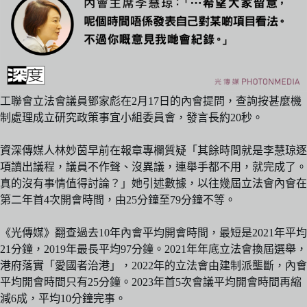
工聯會立法會議員鄧家彪在2月17日的內會提問，查詢按甚麼機
制處理成立研究政策事宜小組委員會，發言長約20秒。
資深傳媒人林妙茵早前在報章專欄質疑「其餘時間就是李慧琼逐
項讀出議程，議員不作聲、沒異議，連舉手都不用，就完成了。
真的沒有事情值得討論？」她引述數據，以往幾屆立法會內會在
第二年首4次開會時間，由25分鐘至79分鐘不等。
《光傳媒》翻查過去10年內會平均開會時間，最短是2021年平均
21分鐘，2019年最長平均97分鐘。2021年年底立法會換屆選舉，
港府落實「愛國者治港」，2022年的立法會由建制派壟斷，內會
平均開會時間只有25分鐘。2023年首5次會議平均開會時間再縮
減6成，平均10分鐘完事。