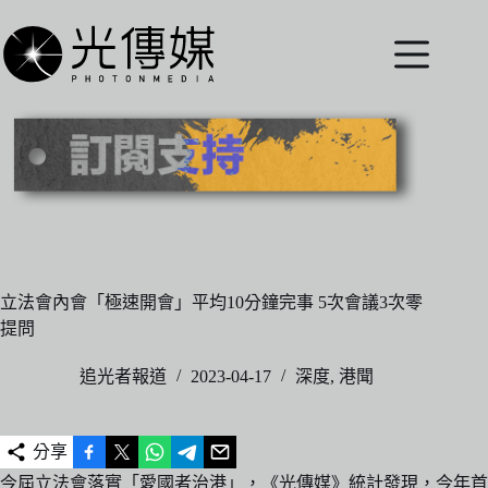
跳
至
主
要
內
容
立法會內會「極速開會」平均10分鐘完事 5次會議3次零
提問
追光者報道
2023-04-17
深度
,
港聞
分享
今屆立法會落實「愛國者治港」，《光傳媒》統計發現，今年首