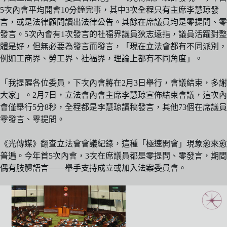
5次內會平均開會10分鐘完事，其中3次全程只有主席李慧琼發
言，或是法律顧問讀出法律公告。其餘在席議員均是零提問、零
發言。5次內會有1次發言的社福界議員狄志遠指，議員活躍對整
體是好，但無必要為發言而發言，「現在立法會都有不同派別，
例如工商界、勞工界、社福界，理論上都有不同角度」。
「我提醒各位委員，下次內會將在2月3日舉行，會議結束，多謝
大家」。2月7日，立法會內會主席李慧琼宣佈結束會議，這次內
會僅舉行5分8秒，全程都是李慧琼讀稿發言，其他73個在席議員
零發言、零提問。
《光傳媒》翻查立法會會議紀錄，這種「極速開會」現象愈來愈
普遍。今年首5次內會，3次在席議員都是零提問、零發言，期間
偶有肢體語言——舉手支持成立或加入法案委員會。