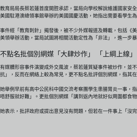
教育局局長蔡若蓮首度開腔承認，當局向學校解說維護國家安全
美國駐港澳總領事館舉辦的美國國慶活動，她指出需要看學生為
事件經「教育刺針」揭發後，被不少外媒報道及轉載，包括《美
美領舉辦活動，當局試圖將相關活動定性為「非法」，進一步暴
不點名批個別網媒「大肆炒作」 「上綱上線」
有媒體形容事件演變成外交風波，蔡若蓮質疑事件被炒作，並
抗」，反而在網絡上較為常見，更不點名批評個別網媒，指其在
她舉例早前有高中公民科中國交流考察團學生患腸胃炎一事，指網
唔舒服就好難」。更批個別網媒「講到返內地就好似周圍都食物
她表示，批評政府或提出意見沒有問題，但若在一件事上「沒