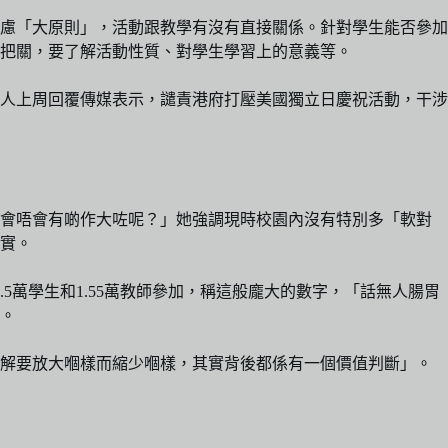
慮「大原則」，活動跟教學有沒有直接關係。針對學生能否參加
把關，要了解活動性質、對學生學習上的意義等。
人上周回覆傳媒表示，譴責港府打壓美國獨立日慶祝活動，干涉
，會唔會有啲作大咗呢？」她強調現時校園內沒有特別多「軟對
實。
萬學生和1.55萬教師參加，稱這般龐大的數字，「話無人腸胃
。
點解要放大嗰樣而縮少嗰樣，其實背後都係有一個價值判斷」。