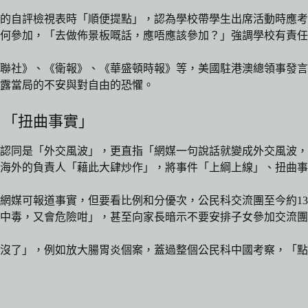
的自評檢視表時「順便提點」，認為學校帶學生出席活動時應考
何參加，「去做佈景板嘅話，應唔應該參加？」強調學校有責任
聯社》、《衛報》、《華盛頓時報》等，美國駐港澳總領事發言
露當局的不安與對自由的恐懼。
 「扭曲事實」
不認同是「外交風波」，更直指「網媒一句說話就變成外交風波
海外的負責人「藉此大肆炒作」，將事件「上綱上線」、扭曲事
媒可報道事實，但要看比例和分優次，公民科交流團至今約13.5
中毒，又會危險咁」，甚至向家長暗示不要安排子女參加交流團
完沒了」，例如放大腸胃炎個案，蓋過整個公民科中國考察，「