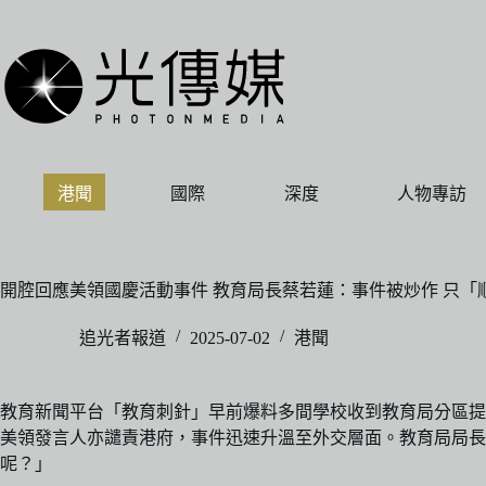
跳
至
主
要
內
容
港聞
國際
深度
人物專訪
開腔回應美領國慶活動事件 教育局長蔡若蓮：事件被炒作 只「
追光者報道
2025-07-02
港聞
教育新聞平台「教育刺針」早前爆料多間學校收到教育局分區提
美領發言人亦譴責港府，事件迅速升溫至外交層面。教育局局長
呢？」